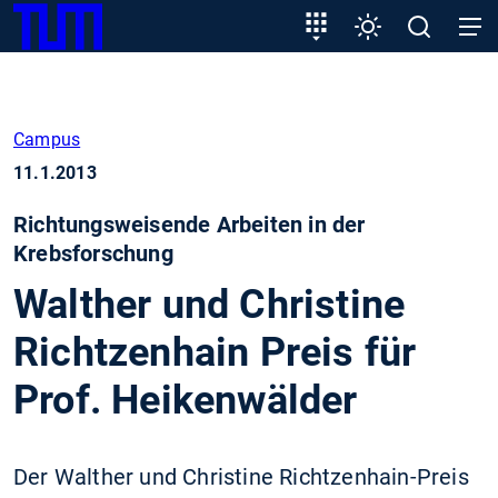
SKIP
Zeige besser passende Version dieser Seite
Zielgruppeneinstieg
Einstellungen
Open
Open
TUM
TO
search
navig
MAIN
Diese Meldung nicht mehr anzeigen
CONTENT
Campus
11.1.2013
Richtungsweisende Arbeiten in der
Krebsforschung
Walther und Christine
Richtzenhain Preis für
Prof. Heikenwälder
Der Walther und Christine Richtzenhain-Preis