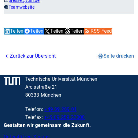
presse
@tum.de
Teamwebsite
Teilen
Teilen
Teilen
Teilen
RSS Feed
Zurück zur Übersicht
Seite drucken
Technische Universität München
Arcisstraße 21
80333 München
Telefon:
+49 89 289 01
Telefax:
+49 89 289 22000
Gestalten wir gemeinsam die Zukunft.
Unterstützen Sie uns