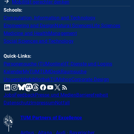
Mobilität gerechter denken
Schools:
Computation, Information and Technology
Engineering and Design
Natural Sciences
Life Sciences
Medicine and Health
Management
Social Sciences and Technology
Quick-Links:
Personensuche (TUMonline)
IT Dienste und Logins
Kalender
MyTUM
TUMDesk
Raumsuche
Universitätsbibliothek
TUMshop
Corporate Design
mastodon
linkedin
instagram
threads
facebook
youtube
x
RSS
bluesky
Jobs
Feedback
Presse und Medien
Barrierefreiheit
Datenschutz
Impressum
Notfall
TUM Partners of Excellence
Airbus · Altana · Audi · Bayerischer