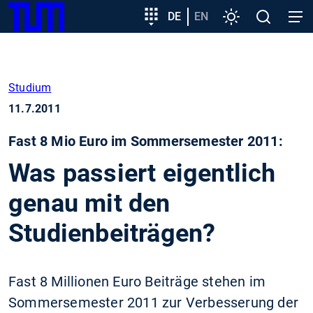
SKIP
Zeige besser passende Version dieser Seite
Zielgruppeneinstieg
DE
EN
Einstellungen
Open
Open
TUM
TO
search
navig
MAIN
Diese Meldung nicht mehr anzeigen
CONTENT
Studium
11.7.2011
Fast 8 Mio Euro im Sommersemester 2011:
Was passiert eigentlich
genau mit den
Studienbeiträgen?
Fast 8 Millionen Euro Beiträge stehen im
Sommersemester 2011 zur Verbesserung der