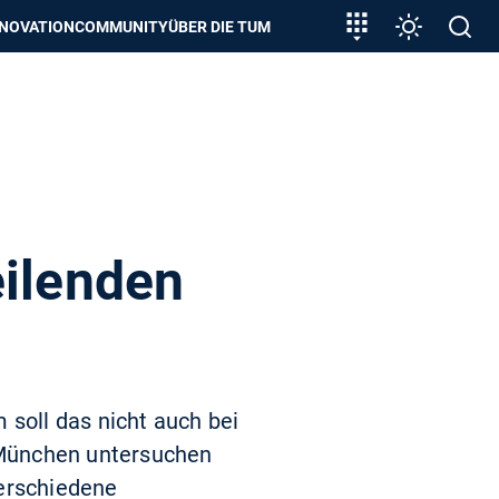
zeigen
Zielgruppeneinstieg
Einstellunge
Open
NNOVATION
COMMUNITY
ÜBER DIE TUM
search
eilenden
 soll das nicht auch bei
 München untersuchen
verschiedene