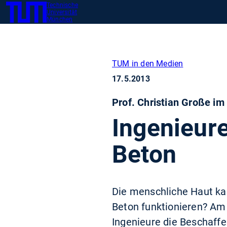
Technische
SKIP
Zeig
Universität
TUM
TO
München
MAIN
CONTENT
TUM in den Medien
17.5.2013
Prof. Christian Große im
Ingenieur
Beton
Die menschliche Haut kan
Beton funktionieren? Am
Ingenieure die Beschaffe