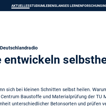
e besser passende Version dieser Seite
Diese Meldung nicht mehr an
AKTUELLES
STUDIUM
LEBENSLANGES LERNEN
FORSCHUNG
I
 Deutschlandradio
e entwickeln selbsth
n sich bei kleinen Schnitten selbst heilen. Warum
 Centrum Baustoffe und Materialprüfung der TU
nheit unterschiedlicher Betonsorten und prüfen 