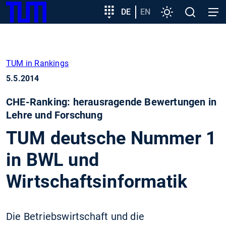
SKIP
Zeige besser passende Version dieser Seite
Zielgruppeneinstieg
DE
EN
Einstellungen
Open
Open
TUM
TO
search
navig
MAIN
Diese Meldung nicht mehr anzeigen
CONTENT
TUM in Rankings
5.5.2014
CHE-Ranking: herausragende Bewertungen in
Lehre und Forschung
TUM deutsche Nummer 1
in BWL und
Wirtschaftsinformatik
Die Betriebswirtschaft und die