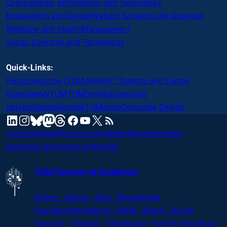
Computation, Information and Technology
Engineering and Design
Natural Sciences
Life Sciences
Medicine and Health
Management
Social Sciences and Technology
Quick-Links:
Personensuche (TUMonline)
IT Dienste und Logins
Kalender
MyTUM
TUMDesk
Raumsuche
Universitätsbibliothek
TUMshop
Corporate Design
mastodon
linkedin
instagram
threads
facebook
youtube
x
RSS
bluesky
Jobs
Feedback
Presse und Medien
Barrierefreiheit
Datenschutz
Impressum
Notfall
TUM Partners of Excellence
Airbus · Altana · Audi · Bayerischer
Bauindustrieverband · BMW · Bosch · Busch
Vacuum · Clariant · Dräxlmaier · Evonik Industries
·