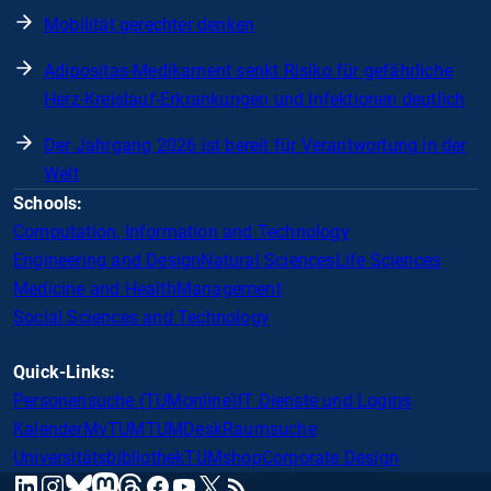
Mobilität gerechter denken
Adipositas-Medikament senkt Risiko für gefährliche
Herz-Kreislauf-Erkrankungen und Infektionen deutlich
Der Jahrgang 2026 ist bereit für Verantwortung in der
Welt
Schools:
Computation, Information and Technology
Engineering and Design
Natural Sciences
Life Sciences
Medicine and Health
Management
Social Sciences and Technology
Quick-Links:
Personensuche (TUMonline)
IT Dienste und Logins
Kalender
MyTUM
TUMDesk
Raumsuche
Universitätsbibliothek
TUMshop
Corporate Design
mastodon
linkedin
instagram
threads
facebook
youtube
x
RSS
bluesky