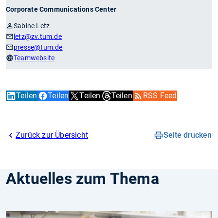
Corporate Communications Center
Sabine Letz
letz
@zv.tum.de
presse
@tum.de
Teamwebsite
Teilen
Teilen
Teilen
Teilen
RSS Feed
Zurück zur Übersicht
Seite drucken
Aktuelles zum Thema