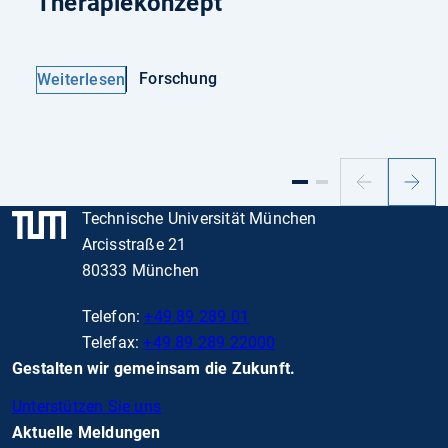
Therapiekonzept
Forschung
Weiterlesen
Vorheriger
Nächs
Slide
Slide
Technische Universität München
Arcisstraße 21
80333 München
Telefon:
+49 89 289 01
Telefax:
+49 89 289 22000
Gestalten wir gemeinsam die Zukunft.
Unterstützen Sie uns
Aktuelle Meldungen