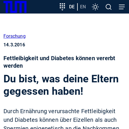
SKIP
Zeige besser passende Version dieser Seite
Zielgruppeneinstieg
DE
EN
Einstellungen
Open
Open
TUM
TO
search
navig
MAIN
Diese Meldung nicht mehr anzeigen
CONTENT
Forschung
14.3.2016
Fettleibigkeit und Diabetes können vererbt
werden
Du bist, was deine Eltern
gegessen haben!
Durch Ernährung verursachte Fettleibigkeit
und Diabetes können über Eizellen als auch
Spermien epigenetisch an die Nachkommen