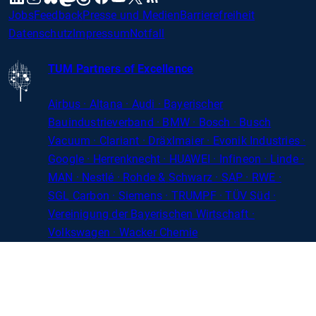
Jobs
Feedback
Presse und Medien
Barrierefreiheit
Datenschutz
Impressum
Notfall
TUM Partners of Excellence
Airbus · Altana · Audi · Bayerischer
Bauindustrieverband · BMW · Bosch · Busch
Vacuum · Clariant · Dräxlmaier · Evonik Industries
·
Google · Herrenknecht · HUAWEI · Infineon · Linde ·
MAN · Nestlé · Rohde
&
Schwarz · SAP · RWE ·
SGL
Carbon
· Siemens · TRUMPF · TÜV Süd ·
Vereinigung der Bayerischen Wirtschaft ·
Volkswagen · Wacker Chemie