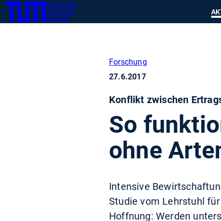
Technische
SKIP
Zeig
AK
Universität
TUM
TO
München
MAIN
CONTENT
Forschung
27.6.2017
Konflikt zwischen Ertrag
So funkti
ohne Art
Intensive Bewirtschaftung
Studie vom Lehrstuhl für
Hoffnung: Werden unters