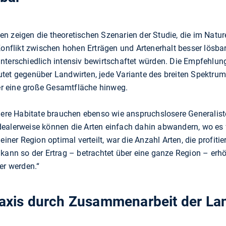
n zeigen die theoretischen Szenarien der Studie, die im Natur
Konflikt zwischen hohen Erträgen und Artenerhalt besser lösba
nterschiedlich intensiv bewirtschaftet würden. Die Empfehlu
utet gegenüber Landwirten, jede Variante des breiten Spektrum
r eine große Gesamtfläche hinweg.
emere Habitate brauchen ebenso wie anspruchslosere Generalist
ealerweise können die Arten einfach dahin abwandern, wo es f
einer Region optimal verteilt, war die Anzahl Arten, die profiti
 kann so der Ertrag – betrachtet über eine ganze Region – erh
er werden.“
Praxis durch Zusammenarbeit der La