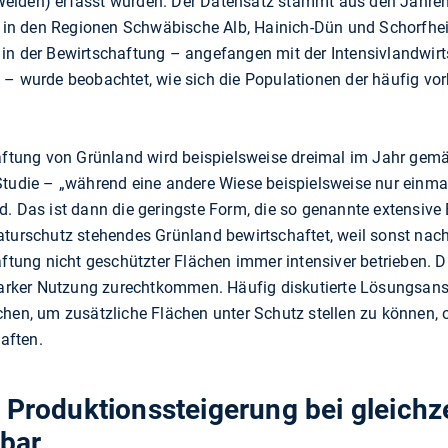
eiden) erfasst wurden. Der Datensatz stammt aus den Jahre
en in den Regionen Schwäbische Alb, Hainich-Dün und Schorfheid
in der Bewirtschaftung – angefangen mit der Intensivlandwirts
g – wurde beobachtet, wie sich die Populationen der häufig 
haftung von Grünland wird beispielsweise dreimal im Jahr gemä
r Studie – „während eine andere Wiese beispielsweise nur einm
. Das ist dann die geringste Form, die so genannte extensive 
aturschutz stehendes Grünland bewirtschaftet, weil sonst na
ftung nicht geschützter Flächen immer intensiver betrieben. Die
starker Nutzung zurechtkommen. Häufig diskutierte Lösungsan
hen, um zusätzliche Flächen unter Schutz stellen zu können, od
haften.
 Produktionssteigerung bei gleichz
sbar