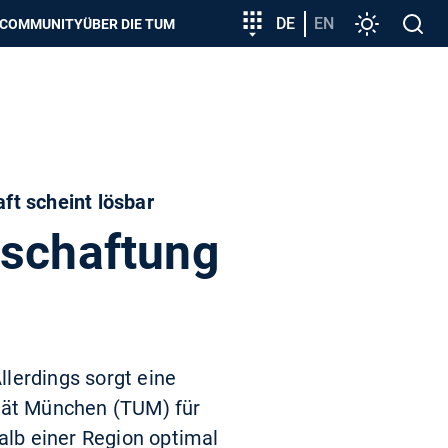
zeigen
Zielgruppeneinstieg
DE
EN
Einstellunge
Open
COMMUNITY
ÜBER DIE TUM
search
ft scheint lösbar
tschaftung
llerdings sorgt eine
ität München (TUM) für
lb einer Region optimal