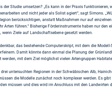
is der Studie umsetzen? „Es kann in der Praxis funktionieren,
arbeiten und nicht jeder als Solist agiert“, sagt Simons. „Wü
egion berücksichtigen, anstatt Maßnahmen nur auf einzelnen 
r Arten führen.“ Bisherige Förderinstrumente haben nur den e
s, wenn Ziele auf Landschaftsebene gesetzt werden.
 denkbar, das bestehende Computerskript, mit dem die Modell-S
verfeinern. Damit könnte dann einmal die Planung der Grünlan
werden, mit dem Ziel möglichst vielen Artengruppen Habitate
 drei untersuchten Regionen in der Schwäbischen Alb, Hainich
 müssen die Modelle zunächst noch komplexer werden. Es gibt
erden müssen und dies wird im Anschluss mit den Landwirten 