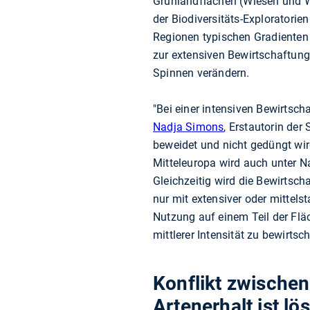
Grünlandflächen (Wiesen und W
der Biodiversitäts-Exploratori
Regionen typischen Gradienten 
zur extensiven Bewirtschaftun
Spinnen verändern.
"Bei einer intensiven Bewirtsc
Nadja Simons
, Erstautorin de
beweidet und nicht gedüngt wird
Mitteleuropa wird auch unter N
Gleichzeitig wird die Bewirtscha
nur mit extensiver oder mittel
Nutzung auf einem Teil der Fläc
mittlerer Intensität zu bewirtsc
Konflikt zwischen
Artenerhalt ist lö