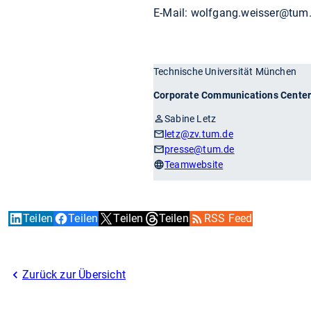
E-Mail: wolfgang.weisser@tum
Technische Universität München
Corporate Communications Cente
Sabine Letz
letz
@zv.tum.de
presse
@tum.de
Teamwebsite
Teilen
Teilen
Teilen
Teilen
RSS Feed
Zurück zur Übersicht