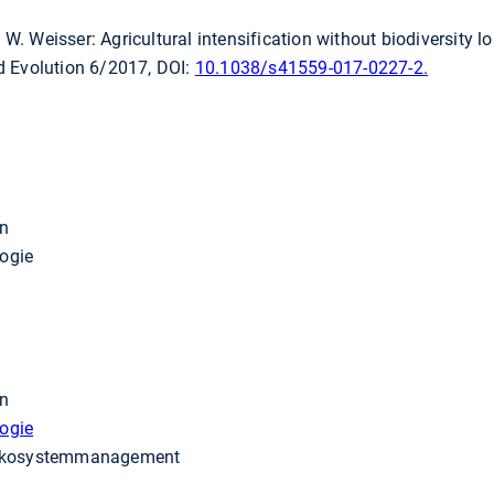
 Weisser: Agricultural intensification without biodiversity lo
d Evolution 6/2017, DOI:
10.1038/s41559-017-0227-2.
en
logie
en
logie
 Ökosystemmanagement