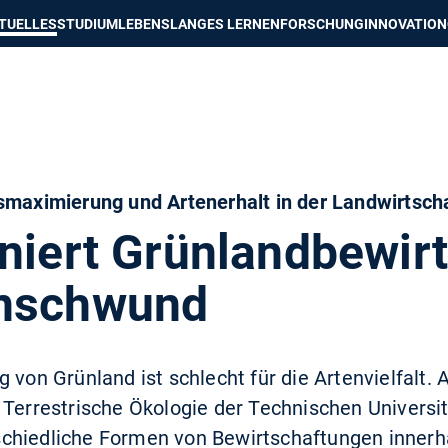
e besser passende Version dieser Seite
Diese Meldung nicht mehr an
TUELLES
STUDIUM
LEBENSLANGES LERNEN
FORSCHUNG
INNOVATION
smaximierung und Artenerhalt in der Landwirtscha
oniert Grünlandbewir
enschwund
 von Grünland ist schlecht für die Artenvielfalt. A
 Terrestrische Ökologie der Technischen Univers
chiedliche Formen von Bewirtschaftungen innerha