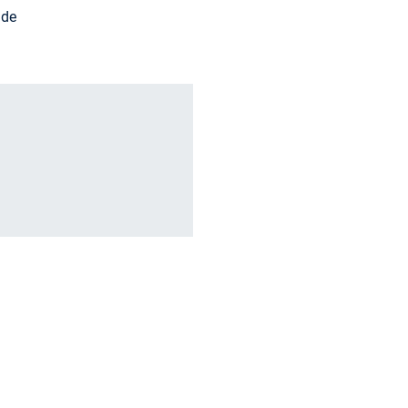
.de
r