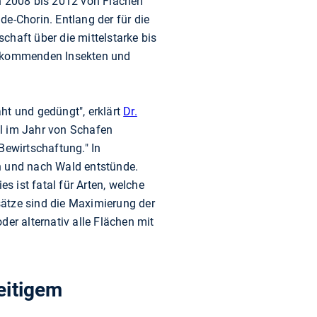
n 2008 bis 2012 von Flächen
e-Chorin. Entlang der für die
chaft über die mittelstarke bis
vorkommenden Insekten und
ht und gedüngt", erklärt
Dr.
al im Jahr von Schafen
Bewirtschaftung." In
ch und nach Wald entstünde.
s ist fatal für Arten, welche
sätze sind die Maximierung der
er alternativ alle Flächen mit
eitigem