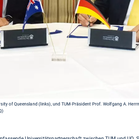
ersity of Queensland (links), und TUM-Präsident Prof. Wolfgang A. Her
Q)
mfassende Universitätspartnerschaft zwischen TUM und UQ. So 