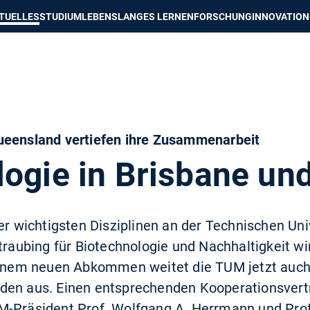
e besser passende Version dieser Seite
Diese Meldung nicht mehr an
TUELLES
STUDIUM
LEBENSLANGES LERNEN
FORSCHUNG
INNOVATION
ueensland vertiefen ihre Zusammenarbeit
logie in Brisbane un
der wichtigsten Disziplinen an der Technischen U
ubing für Biotechnologie und Nachhaltigkeit wi
 einem neuen Abkommen weitet die TUM jetzt auch
den aus. Einen entsprechenden Kooperationsvert
M-Präsident Prof. Wolfgang A. Herrmann und Prof.