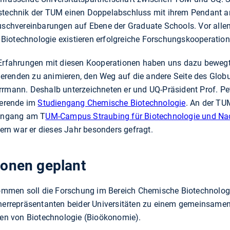
nstechnik der TUM einen Doppelabschluss mit ihrem Pendant a
auschvereinbarungen auf Ebene der Graduate Schools. Vor alle
Biotechnologie existieren erfolgreiche Forschungskooperation
 Erfahrungen mit diesen Kooperationen haben uns dazu bewegt
erenden zu animieren, den Weg auf die andere Seite des Glob
rmann. Deshalb unterzeichneten er und UQ-Präsident Prof. Pete
erende im
Studiengang Chemische Biotechnologie
. An der TU
iengang am T
UM-Campus Straubing für Biotechnologie und Nac
rn war er dieses Jahr besonders gefragt.
ionen geplant
men soll die Forschung im Bereich Chemische Biotechnologie
ächerrepräsentanten beider Universitäten zu einem gemeinsa
n von Biotechnologie (Bioökonomie).