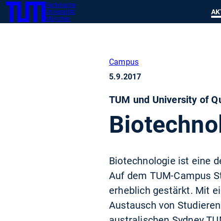
Technische
SKIP
Zeig
AK
Universität
TUM
TO
München
MAIN
CONTENT
Campus
5.9.2017
TUM und University of Q
Biotechno
Biotechnologie ist eine 
Auf dem TUM-Campus Stra
erheblich gestärkt. Mit
Austausch von Studieren
australischen Sydney TU