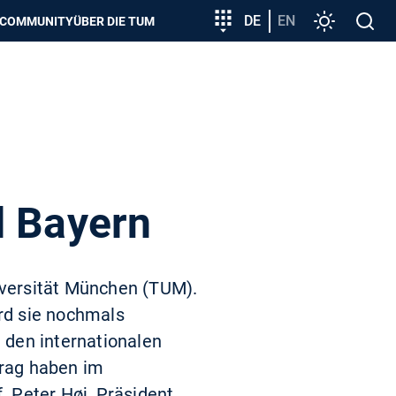
zeigen
Zielgruppeneinstieg
DE
EN
Einstellunge
Open
COMMUNITY
ÜBER DIE TUM
search
d Bayern
niversität München (TUM).
rd sie nochmals
 den internationalen
rag haben im
 Peter Høj, Präsident