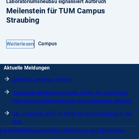
Laboratoriumsneubau signalisiert Aufbruch
Meilenstein für TUM Campus
Straubing
Campus
Weiterlesen
Aktuelle Meldungen
Mobilität gerechter denken
Adipositas-Medikament senkt Risiko für gefährliche
Herz-Kreislauf-Erkrankungen und Infektionen deutlich
Der Jahrgang 2026 ist bereit für Verantwortung in der
Welt
and Health
Management
Social Sciences and Technology