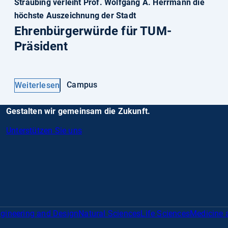
Straubing verleiht Prof. Wolfgang A. Herrmann die
höchste Auszeichnung der Stadt
Ehrenbürgerwürde für TUM-
Präsident
Campus
Weiterlesen
Gestalten wir gemeinsam die Zukunft.
Unterstützen Sie uns
gineering and Design
Natural Sciences
Life Sciences
Medicine 