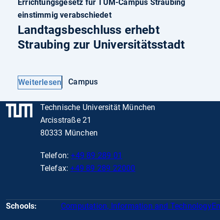
Errichtungsgesetz für TUM-Campus Straubing
einstimmig verabschiedet
Landtagsbeschluss erhebt
Straubing zur Universitätsstadt
Campus
Weiterlesen
Technische Universität München
Arcisstraße 21
80333 München
Telefon:
+49 89 289 01
Telefax:
+49 89 289 22000
Schools:
Computation, Information and Technology
En