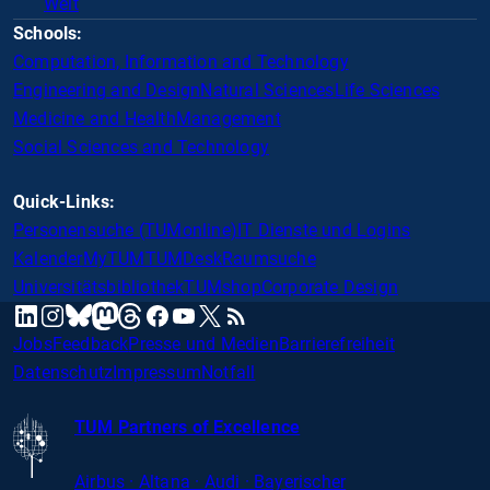
Welt
Schools:
Computation, Information and Technology
Engineering and Design
Natural Sciences
Life Sciences
Medicine and Health
Management
Social Sciences and Technology
Quick-Links:
Personensuche (TUMonline)
IT Dienste und Logins
Kalender
MyTUM
TUMDesk
Raumsuche
Universitätsbibliothek
TUMshop
Corporate Design
mastodon
linkedin
instagram
threads
facebook
youtube
x
RSS
bluesky
Jobs
Feedback
Presse und Medien
Barrierefreiheit
Datenschutz
Impressum
Notfall
TUM Partners of Excellence
Airbus · Altana · Audi · Bayerischer