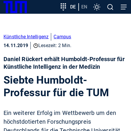
SKIP
Zeige besser passende Version dieser Seite
Zielgruppeneinstieg
DE
EN
Einstellungen
Open
Open
TUM
TO
search
navig
MAIN
Diese Meldung nicht mehr anzeigen
CONTENT
Künstliche Intelligenz
Campus
14.11.2019
Lesezeit: 2 Min.
Daniel Rückert erhält Humboldt-Professur für
Künstliche Intelligenz in der Medizin
Siebte Humboldt-
Professur für die TUM
Ein weiterer Erfolg im Wettbewerb um den
höchstdotierten Forschungspreis
Deutschlands für die Technische Universität