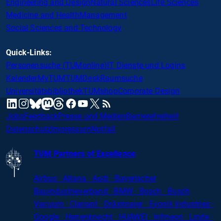
Engineering and Design
Natural Sciences
Life Sciences
Medicine and Health
Management
Social Sciences and Technology
Quick-Links:
Personensuche (TUMonline)
IT Dienste und Logins
Kalender
MyTUM
TUMDesk
Raumsuche
Universitätsbibliothek
TUMshop
Corporate Design
mastodon
linkedin
instagram
threads
facebook
youtube
x
RSS
bluesky
Jobs
Feedback
Presse und Medien
Barrierefreiheit
Datenschutz
Impressum
Notfall
TUM Partners of Excellence
Airbus · Altana · Audi · Bayerischer
Bauindustrieverband · BMW · Bosch · Busch
Vacuum · Clariant · Dräxlmaier · Evonik Industries
·
Google · Herrenknecht · HUAWEI · Infineon · Linde ·