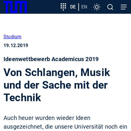
SKIP
Zeige besser passende Version dieser Seite
Zielgruppeneinstieg
DE
EN
Einstellungen
Open
Open
TUM
TO
search
navig
MAIN
Diese Meldung nicht mehr anzeigen
CONTENT
Studium
19.12.2019
Ideenwettbewerb Academicus 2019
Von Schlangen, Musik
und der Sache mit der
Technik
Auch heuer wurden wieder Ideen
ausgezeichnet, die unsere Universität noch ein