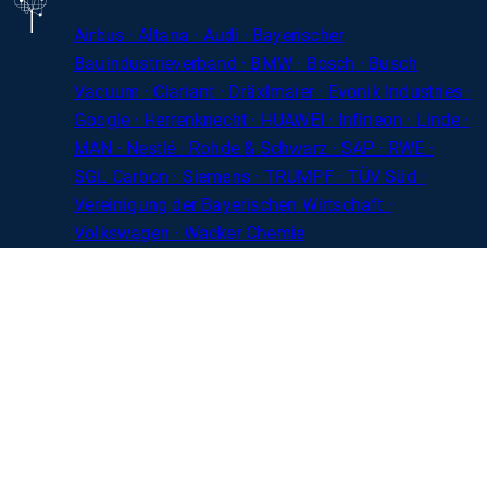
Airbus · Altana · Audi · Bayerischer
Bauindustrieverband · BMW · Bosch · Busch
Vacuum · Clariant · Dräxlmaier · Evonik Industries
·
Google · Herrenknecht · HUAWEI · Infineon · Linde ·
MAN · Nestlé · Rohde
&
Schwarz · SAP · RWE ·
SGL
Carbon
· Siemens · TRUMPF · TÜV Süd ·
Vereinigung der Bayerischen Wirtschaft ·
Volkswagen · Wacker Chemie