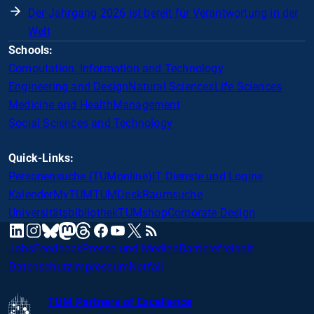
Der Jahrgang 2026 ist bereit für Verantwortung in der
Welt
Schools:
Computation, Information and Technology
Engineering and Design
Natural Sciences
Life Sciences
Medicine and Health
Management
Social Sciences and Technology
Quick-Links:
Personensuche (TUMonline)
IT Dienste und Logins
Kalender
MyTUM
TUMDesk
Raumsuche
Universitätsbibliothek
TUMshop
Corporate Design
mastodon
linkedin
instagram
threads
facebook
youtube
x
RSS
bluesky
Jobs
Feedback
Presse und Medien
Barrierefreiheit
Datenschutz
Impressum
Notfall
TUM Partners of Excellence