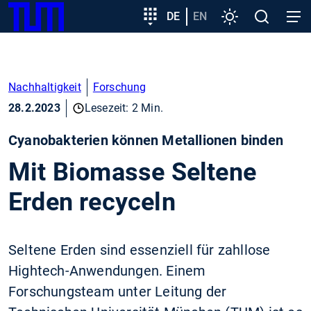
SKIP
Zeige besser passende Version dieser Seite
Zielgruppeneinstieg
DE
EN
Einstellungen
Open
Open
TUM
TO
search
navig
MAIN
Diese Meldung nicht mehr anzeigen
CONTENT
Nachhaltigkeit
Forschung
28.2.2023
Lesezeit: 2 Min.
Cyanobakterien können Metallionen binden
Mit Biomasse Seltene
Erden recyceln
Seltene Erden sind essenziell für zahllose
Hightech-Anwendungen. Einem
Forschungsteam unter Leitung der