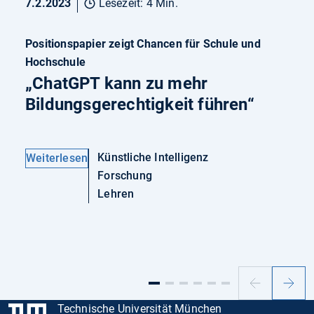
7.2.2023
Lesezeit: 4 Min.
Positionspapier zeigt Chancen für Schule und
Hochschule
„ChatGPT kann zu mehr
Bildungsgerechtigkeit führen“
Künstliche Intelligenz
Weiterlesen
Forschung
Lehren
Vorheriger
Nächs
Slide
Slide
Technische Universität München