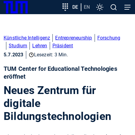
SKIP
Zeige besser passende Version dieser Seite
Zielgruppeneinstieg
DE
EN
Einstellungen
Open
Open
TUM
TO
search
navig
MAIN
Diese Meldung nicht mehr anzeigen
CONTENT
Künstliche Intelligenz
Entrepreneurship
Forschung
Studium
Lehren
Präsident
5.7.2023
Lesezeit: 3 Min.
TUM Center for Educational Technologies
eröffnet
Neues Zentrum für
digitale
Bildungstechnologien