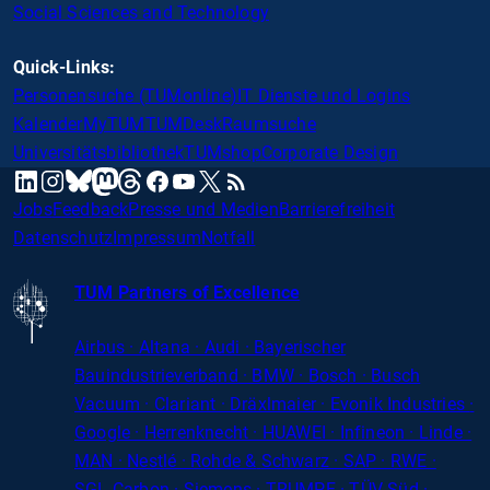
Social Sciences and Technology
Quick-Links:
Personensuche (TUMonline)
IT Dienste und Logins
Kalender
MyTUM
TUMDesk
Raumsuche
Universitätsbibliothek
TUMshop
Corporate Design
mastodon
linkedin
instagram
threads
facebook
youtube
x
RSS
bluesky
Jobs
Feedback
Presse und Medien
Barrierefreiheit
Datenschutz
Impressum
Notfall
TUM Partners of Excellence
Airbus · Altana · Audi · Bayerischer
Bauindustrieverband · BMW · Bosch · Busch
Vacuum · Clariant · Dräxlmaier · Evonik Industries
·
Google · Herrenknecht · HUAWEI · Infineon · Linde ·
MAN · Nestlé · Rohde
&
Schwarz · SAP · RWE ·
SGL
Carbon
· Siemens · TRUMPF · TÜV Süd ·