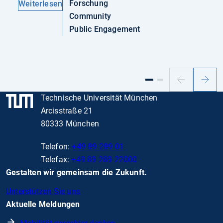
Forschung
Weiterlesen
Community
Public Engagement
Vorheriger
Nächs
Slide
Slide
Technische Universität München
Arcisstraße 21
80333 München
Telefon:
+49 89 289 01
Telefax:
+49 89 289 22000
Gestalten wir gemeinsam die Zukunft.
Unterstützen Sie uns
Aktuelle Meldungen