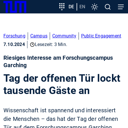
SKIP
Zeige besser passende Version dieser Seite
Zielgruppeneinstieg
DE
EN
Einstellungen
Open
Open
TUM
TO
search
navig
MAIN
Diese Meldung nicht mehr anzeigen
CONTENT
Forschung
Campus
Community
Public Engagement
7.10.2024
Lesezeit: 3 Min.
Riesiges Interesse am Forschungscampus
Garching
Tag der offenen Tür lockt
tausende Gäste an
Wissenschaft ist spannend und interessiert
die Menschen – das hat der Tag der offenen
Tür auf dem Forschungscampus Garching