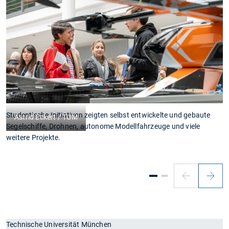
Studentische Initiativen zeigten selbst entwickelte und gebaute
G
Astrid Eckert / TUM
Segelschiffe, Drohnen, autonome Modellfahrzeuge und viele
&
weitere Projekte.
Technische Universität München