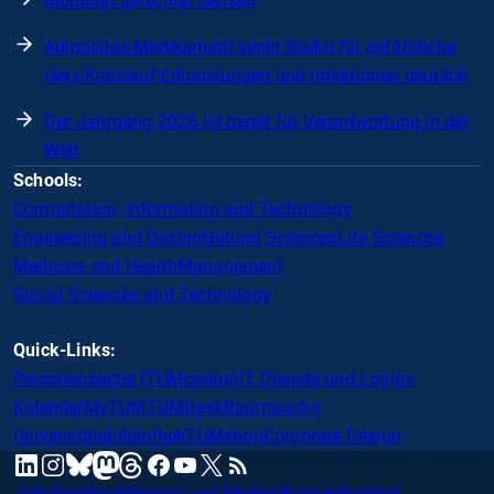
Mobilität gerechter denken
Adipositas-Medikament senkt Risiko für gefährliche
Herz-Kreislauf-Erkrankungen und Infektionen deutlich
Der Jahrgang 2026 ist bereit für Verantwortung in der
Welt
Schools:
Computation, Information and Technology
Engineering and Design
Natural Sciences
Life Sciences
Medicine and Health
Management
Social Sciences and Technology
Quick-Links:
Personensuche (TUMonline)
IT Dienste und Logins
Kalender
MyTUM
TUMDesk
Raumsuche
Universitätsbibliothek
TUMshop
Corporate Design
mastodon
linkedin
instagram
threads
facebook
youtube
x
RSS
bluesky
Jobs
Feedback
Presse und Medien
Barrierefreiheit