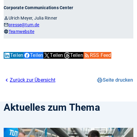
Corporate Communications Center
Ulrich Meyer, Julia Rinner
presse
@tum.de
Teamwebsite
Teilen
Teilen
Teilen
Teilen
RSS Feed
Zurück zur Übersicht
Seite drucken
Aktuelles zum Thema