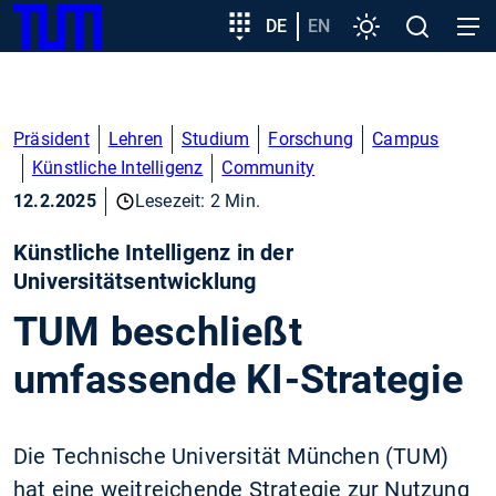
SKIP
Zeige besser passende Version dieser Seite
Zielgruppeneinstieg
DE
EN
Einstellungen
Open
Open
TUM
TO
search
navig
MAIN
Diese Meldung nicht mehr anzeigen
CONTENT
Präsident
Lehren
Studium
Forschung
Campus
Künstliche Intelligenz
Community
12.2.2025
Lesezeit: 2 Min.
Künstliche Intelligenz in der
Universitätsentwicklung
TUM beschließt
umfassende KI-Strategie
Die Technische Universität München (TUM)
hat eine weitreichende Strategie zur Nutzung