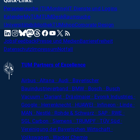
Quick-Links:
Personensuche (TUMonline)
IT Dienste und Logins
Kalender
MyTUM
TUMDesk
Raumsuche
Universitätsbibliothek
TUMshop
Corporate Design
mastodon
linkedin
instagram
threads
facebook
youtube
x
RSS
bluesky
Jobs
Feedback
Presse und Medien
Barrierefreiheit
Datenschutz
Impressum
Notfall
TUM Partners of Excellence
Airbus · Altana · Audi · Bayerischer
Bauindustrieverband · BMW · Bosch · Busch
Vacuum · Clariant · Dräxlmaier · Evonik Industries
·
Google · Herrenknecht · HUAWEI · Infineon · Linde ·
MAN · Nestlé · Rohde
&
Schwarz · SAP · RWE ·
SGL
Carbon
· Siemens · TRUMPF · TÜV Süd ·
Vereinigung der Bayerischen Wirtschaft ·
Volkswagen · Wacker Chemie