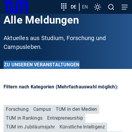
SKIP
Zeige besser passende Version dieser Seite
Zielgruppeneinstieg
DE
EN
Einstellungen
Open
Open
TUM
TO
search
navig
Alle Meldungen
MAIN
Diese Meldung nicht mehr anzeigen
CONTENT
Aktuelles aus Studium, Forschung und
Campusleben.
ZU UNSEREN VERANSTALTUNGEN
Filtern nach Kategorien (Mehrfachauswahl möglich):
Forschung
Campus
TUM in den Medien
TUM in Rankings
Entrepreneurship
TUM im Jubiläumsjahr
Künstliche Intelligenz