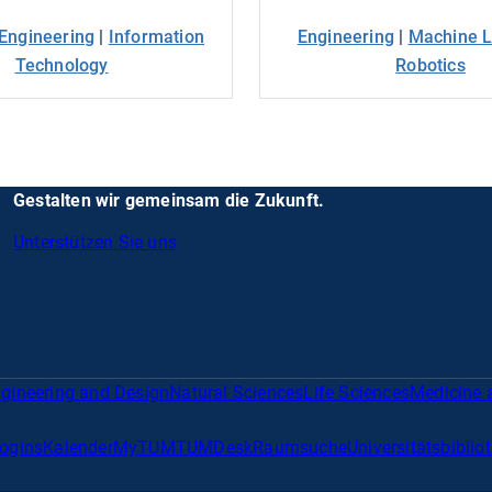
Engineering
|
Information
Engineering
|
Machine L
Technology
Robotics
Gestalten wir gemeinsam die Zukunft.
Unterstützen Sie uns
gineering and Design
Natural Sciences
Life Sciences
Medicine 
Logins
Kalender
MyTUM
TUMDesk
Raumsuche
Universitätsbiblio