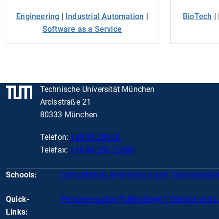
Engineering
|
Industrial Automation
|
BioTech
|
Software as a Service
Technische Universität München
Arcisstraße 21
80333 München
Telefon:
+49 89 289 01
Telefax:
+49 89 289 22000
Schools:
Computation, Information and Technology
En
Quick-
Personensuche (TUMonline)
IT Dienste und 
Links: