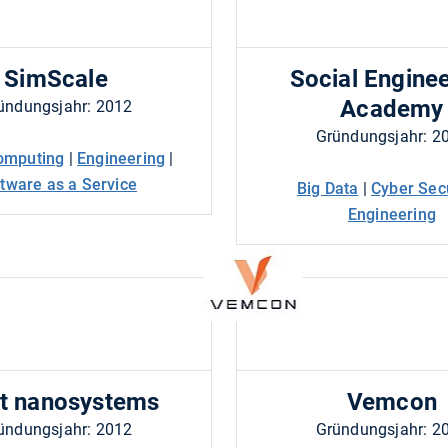
SimScale
Social Engine
Academy
ündungsjahr: 2012
Gründungsjahr: 2
omputing
|
Engineering
|
tware as a Service
Big Data
|
Cyber Sec
Engineering
bit nanosystems
Vemcon
ündungsjahr: 2012
Gründungsjahr: 2