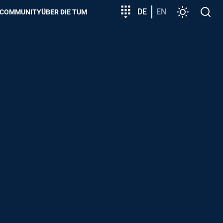
zeigen
Zielgruppeneinstieg
DE
EN
Einstellunge
Open
COMMUNITY
ÜBER DIE TUM
search