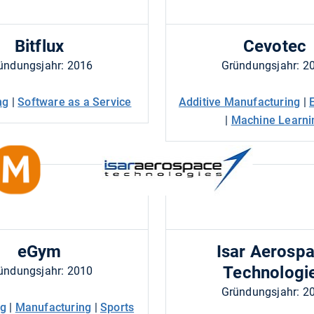
Bitflux
Cevotec
ündungsjahr: 2016
Gründungsjahr: 2
ng
|
Software as a Service
Additive Manufacturing
|
|
Machine Learni
eGym
Isar Aerosp
Technologi
ündungsjahr: 2010
Gründungsjahr: 2
ng
|
Manufacturing
|
Sports