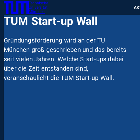
Technische
SKIP
Zeig
AK
Universität
TUM
TO
München
TUM Start-up Wall
MAIN
CONTENT
Gründungsförderung wird an der TU
München groß geschrieben und das bereits
seit vielen Jahren. Welche Start-ups dabei
über die Zeit entstanden sind,
veranschaulicht die TUM Start-up Wall.