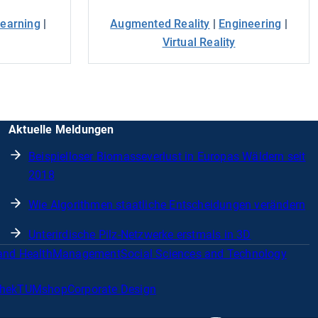
earning
|
Augmented Reality
|
Engineering
|
Virtual Reality
Aktuelle Meldungen
Beispielloser Biomasseverlust in Europas Wäldern seit
2018
Wie Algorithmen staatliche Entscheidungen verändern
Unterirdische Pilz-Netzwerke erstmals in 3D
and Health
Management
Social Sciences and Technology
thek
TUMshop
Corporate Design