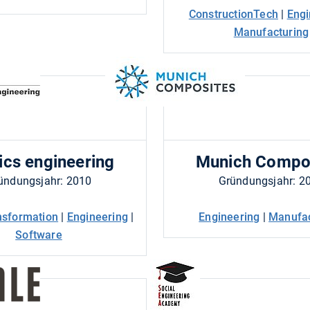
ConstructionTech
|
Engi
Manufacturing
ics engineering
Munich Compo
ündungsjahr: 2010
Gründungsjahr: 2
ansformation
|
Engineering
|
Engineering
|
Manufac
Software