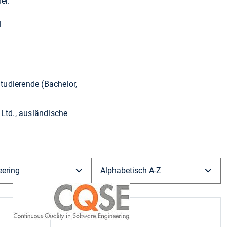
er.
l
udierende (Bachelor,
Ltd., ausländische