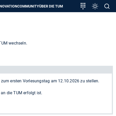
zeigen
Zielgruppeneinstieg
Einstellunge
Open
NNOVATION
COMMUNITY
ÜBER DIE TUM
search
 TUM wechseln.
s zum ersten Vorlesungstag am 12.10.2026 zu stellen.
an die TUM erfolgt ist.