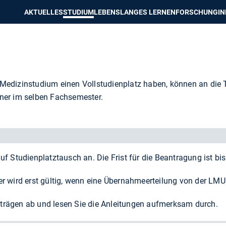
e besser passende Version dieser Seite
Diese Meldung nicht mehr an
AKTUELLES
STUDIUM
LEBENSLANGES LERNEN
FORSCHUNG
I
 Medizin­studium einen Vollstudienplatz haben, können an die
tner im selben Fachsemester.
Studienplatztausch an. Die Frist für die Beantragung ist bi
r wird erst gültig, wenn eine Übernahmeerteilung von der LMU 
trägen ab und lesen Sie die Anleitungen aufmerksam durch.