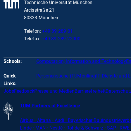
Technische Universität München
Arcisstraße 21
80333 München
Telefon:
+49 89 289 01
Telefax:
+49 89 289 22000
Schools:
Computation, Information and Technology
En
Quick-
Personensuche (TUMonline)
IT Dienste und 
Links:
Jobs
Feedback
Presse und Medien
Barrierefreiheit
Datenschut
TUM Partners of Excellence
Airbus · Altana · Audi · Bayerischer Bauindustriever
Linde · MAN · Nestlé · Rohde
&
Schwarz · SAP · RWE 