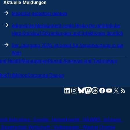
Aktuelle Meldungen
Mobilität gerechter denken
Adipositas-Medikament senkt Risiko für gefährliche
Herz-Kreislauf-Erkrankungen und Infektionen deutlich
Der Jahrgang 2026 ist bereit für Verantwortung in der
Welt
and Health
Management
Social Sciences and Technology
thek
TUMshop
Corporate Design
mastodon
linkedin
instagram
threads
facebook
youtube
x
RSS
bluesky
onik Industries
· Google · Herrenknecht · HUAWEI · Infineon ·
r Bayerischen Wirtschaft · Volkswagen · Wacker Chemie