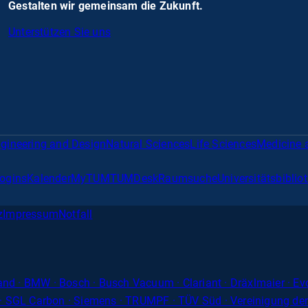
Gestalten wir gemeinsam die Zukunft.
Unterstützen Sie uns
gineering and Design
Natural Sciences
Life Sciences
Medicine 
Logins
Kalender
MyTUM
TUMDesk
Raumsuche
Universitätsbiblio
z
Impressum
Notfall
band · BMW · Bosch · Busch Vacuum · Clariant · Dräxlmaier · Ev
· SGL
Carbon
· Siemens · TRUMPF · TÜV Süd · Vereinigung de