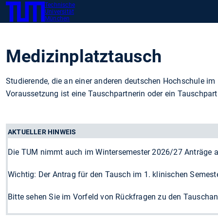
Technische
SKIP
Zeig
Universität
TUM
TO
München
MAIN
CONTENT
Medizinplatztausch
Studierende, die an einer anderen deutschen Hochschule im
Voraussetzung ist eine Tauschpartnerin oder ein Tauschpar
AKTUELLER HINWEIS
Die TUM nimmt auch im Wintersemester 2026/27 Anträge auf 
Wichtig: Der Antrag für den Tausch im 1. klinischen Semeste
Bitte sehen Sie im Vorfeld von Rückfragen zu den Tauschan