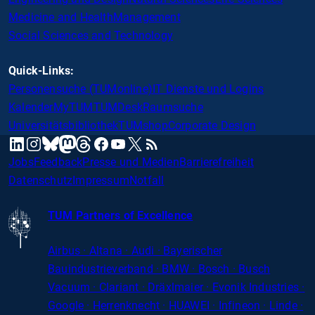
Medicine and Health
Management
Social Sciences and Technology
Quick-Links:
Personensuche (TUMonline)
IT Dienste und Logins
Kalender
MyTUM
TUMDesk
Raumsuche
Universitätsbibliothek
TUMshop
Corporate Design
mastodon
linkedin
instagram
threads
facebook
youtube
x
RSS
bluesky
Jobs
Feedback
Presse und Medien
Barrierefreiheit
Datenschutz
Impressum
Notfall
TUM Partners of Excellence
Airbus · Altana · Audi · Bayerischer
Bauindustrieverband · BMW · Bosch · Busch
Vacuum · Clariant · Dräxlmaier · Evonik Industries
·
Google · Herrenknecht · HUAWEI · Infineon · Linde ·