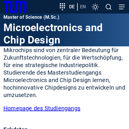
SKIP
Zeige besser passende Version dieser Seite
Zielgruppeneinstieg
DE
EN
Einstellungen
Open
Open
TUM
TO
search
navig
Master of Science (M.Sc.)
MAIN
Diese Meldung nicht mehr anzeigen
Microelectronics and
CONTENT
Chip Design
Mikrochips sind von zentraler Bedeutung für
Zukunftstechnologien, für die Wertschöpfung,
für eine strategische Industriepolitik.
Studierende des Masterstudiengangs
Microelectronics and Chip Design lernen,
hochinnovative Chipdesigns zu entwickeln und
umzusetzen.
Homepage des Studiengangs