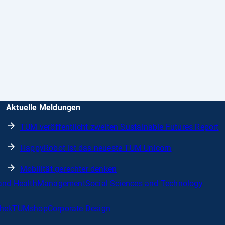
Aktuelle Meldungen
TUM veröffentlicht zweiten Sustainable Futures Report
HappyRobot ist das neueste TUM Unicorn
Mobilität gerechter denken
and Health
Management
Social Sciences and Technology
thek
TUMshop
Corporate Design