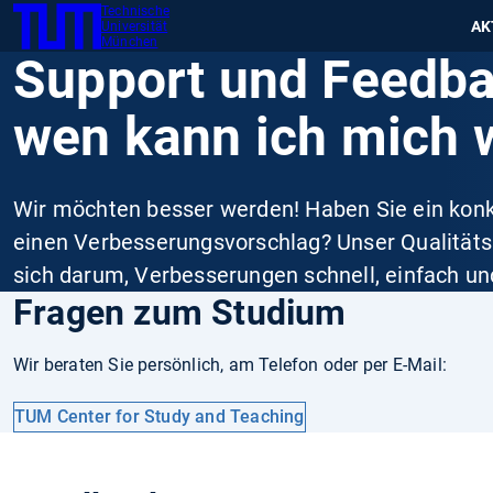
Technische
SKIP
Zeig
AK
Universität
TUM
TO
München
Support und Feedba
MAIN
CONTENT
wen kann ich mich
Wir möchten besser werden! Haben Sie ein kon
einen Verbesserungs­vorschlag? Unser Qualit
sich darum, Ver­besser­ungen schnell, einfach un
Fragen zum Studium
Wir beraten Sie persönlich, am Telefon oder per E-Mail:
TUM Center for Study and Teaching