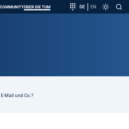
zeigen
Zielgruppeneinstieg
DE
EN
Einstellunge
Open
COMMUNITY
ÜBER DIE TUM
search
 E-Mail und Co.?