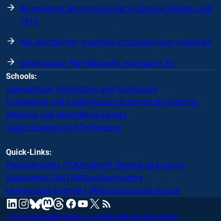
Beispielloser Biomasseverlust in Europas Wäldern seit
2018
Wie Algorithmen staatliche Entscheidungen verändern
Unterirdische Pilz-Netzwerke erstmals in 3D
Schools:
Computation, Information and Technology
Engineering and Design
Natural Sciences
Life Sciences
Medicine and Health
Management
Social Sciences and Technology
Quick-Links:
Personensuche (TUMonline)
IT Dienste und Logins
Kalender
MyTUM
TUMDesk
Raumsuche
Universitätsbibliothek
TUMshop
Corporate Design
mastodon
linkedin
instagram
threads
facebook
youtube
x
RSS
bluesky
Jobs
Feedback
Presse und Medien
Barrierefreiheit