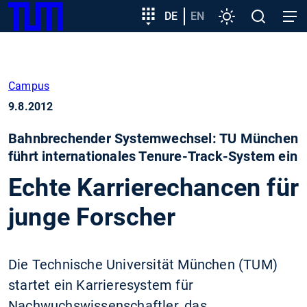
SKIP
Zeige besser passende Version dieser Seite
Zielgruppeneinstieg
DE
EN
Einstellungen
Open
Open
TUM
TO
search
navig
MAIN
Diese Meldung nicht mehr anzeigen
CONTENT
Campus
9.8.2012
Bahnbrechender Systemwechsel: TU München
führt internationales Tenure-Track-System ein
Echte Karrierechancen für
junge Forscher
Die Technische Universität München (TUM)
startet ein Karrieresystem für
Nachwuchswissenschaftler, das