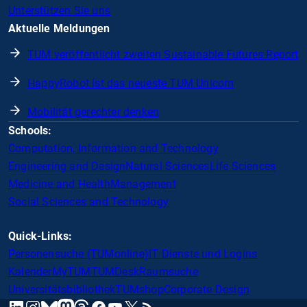
Unterstützen Sie uns
Aktuelle Meldungen
TUM veröffentlicht zweiten Sustainable Futures Report
HappyRobot ist das neueste TUM Unicorn
Mobilität gerechter denken
Schools:
Computation, Information and Technology
Engineering and Design
Natural Sciences
Life Sciences
Medicine and Health
Management
Social Sciences and Technology
Quick-Links:
Personensuche (TUMonline)
IT Dienste und Logins
Kalender
MyTUM
TUMDesk
Raumsuche
Universitätsbibliothek
TUMshop
Corporate Design
mastodon