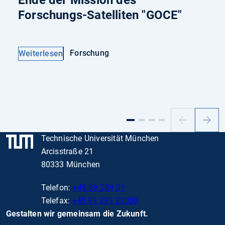
Ende der Mission des
Forschungs-Satelliten "GOCE"
Forschung
Weiterlesen
Vorheriger
Nächs
Slide
Slide
Technische Universität München
Arcisstraße 21
80333 München
Telefon:
+49 89 289 01
Telefax:
+49 89 289 22000
Gestalten wir gemeinsam die Zukunft.