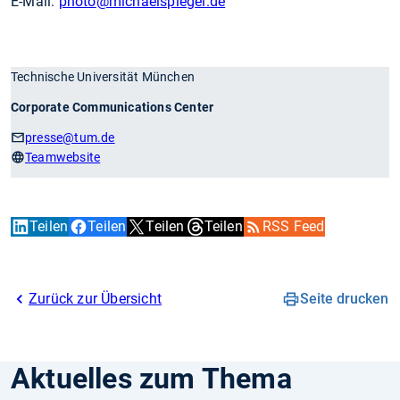
E-Mail:
photo
@michaelspiegel.de
Technische Universität München
Corporate Communications Center
presse
@tum.de
Teamwebsite
Teilen
Teilen
Teilen
Teilen
RSS Feed
Zurück zur Übersicht
Seite drucken
Aktuelles zum Thema