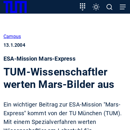
SKIP
Zeige besser passende Version dieser Seite
Zielgruppeneinstieg
Einstellungen
Open
Open
TUM
TO
search
navig
MAIN
Diese Meldung nicht mehr anzeigen
CONTENT
Campus
13.1.2004
ESA-Mission Mars-Express
TUM-Wissenschaftler
werten Mars-Bilder aus
Ein wichtiger Beitrag zur ESA-Mission "Mars-
Express" kommt von der TU München (TUM).
Mit einem Spezialverfahren werten