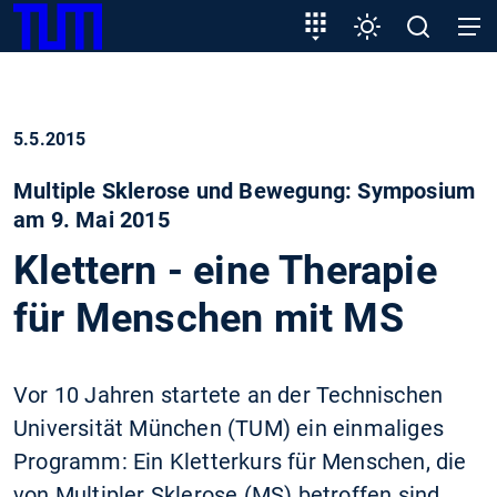
SKIP
Zeige besser passende Version dieser Seite
Zielgruppeneinstieg
Einstellungen
Open
Open
TUM
TO
search
navig
MAIN
Diese Meldung nicht mehr anzeigen
CONTENT
5.5.2015
Multiple Sklerose und Bewegung: Symposium
am 9. Mai 2015
Klettern - eine Therapie
für Menschen mit MS
Vor 10 Jahren startete an der Technischen
Universität München (TUM) ein einmaliges
Programm: Ein Kletterkurs für Menschen, die
von Multipler Sklerose (MS) betroffen sind.