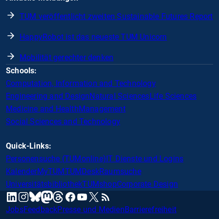
TUM veröffentlicht zweiten Sustainable Futures Report
HappyRobot ist das neueste TUM Unicorn
Mobilität gerechter denken
Schools:
Computation, Information and Technology
Engineering and Design
Natural Sciences
Life Sciences
Medicine and Health
Management
Social Sciences and Technology
Quick-Links:
Personensuche (TUMonline)
IT Dienste und Logins
Kalender
MyTUM
TUMDesk
Raumsuche
Universitätsbibliothek
TUMshop
Corporate Design
mastodon
linkedin
instagram
threads
facebook
youtube
x
RSS
bluesky
Jobs
Feedback
Presse und Medien
Barrierefreiheit