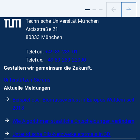
Vorheriger
Nächs
Slide
Slide
Technische Universität München
Arcisstraße 21
80333 München
Telefon:
+49 89 289 01
Telefax:
+49 89 289 22000
Gestalten wir gemeinsam die Zukunft.
Unterstützen Sie uns
Aktuelle Meldungen
Beispielloser Biomasseverlust in Europas Wäldern seit
2018
Wie Algorithmen staatliche Entscheidungen verändern
Unterirdische Pilz-Netzwerke erstmals in 3D