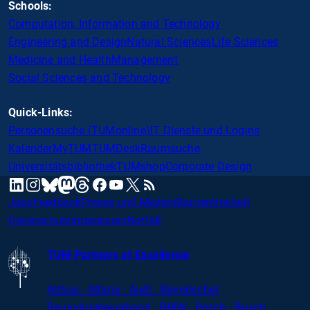
Schools:
Computation, Information and Technology
Engineering and Design
Natural Sciences
Life Sciences
Medicine and Health
Management
Social Sciences and Technology
Quick-Links:
Personensuche (TUMonline)
IT Dienste und Logins
Kalender
MyTUM
TUMDesk
Raumsuche
Universitätsbibliothek
TUMshop
Corporate Design
mastodon
linkedin
instagram
threads
facebook
youtube
x
RSS
bluesky
Jobs
Feedback
Presse und Medien
Barrierefreiheit
Datenschutz
Impressum
Notfall
TUM Partners of Excellence
Airbus · Altana · Audi · Bayerischer
Bauindustrieverband · BMW · Bosch · Busch