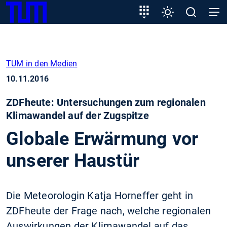
SKIP
Zeige besser passende Version dieser Seite
Zielgruppeneinstieg
Einstellungen
Open
Open
TUM
TO
search
navig
MAIN
Diese Meldung nicht mehr anzeigen
CONTENT
TUM in den Medien
10.11.2016
ZDFheute: Untersuchungen zum regionalen
Klimawandel auf der Zugspitze
Globale Erwärmung vor
unserer Haustür
Die Meteorologin Katja Horneffer geht in
ZDFheute der Frage nach, welche regionalen
Auswirkungen der Klimawandel auf das