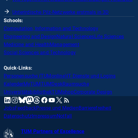
Unterirdische Pilz-Netzwerke erstmals in 3D
Schools:
Computation, Information and Technology
Engineering and Design
Natural Sciences
Life Sciences
Medicine and Health
Management
Social Sciences and Technology
Quick-Links:
Personensuche (TUMonline)
IT Dienste und Logins
Kalender
MyTUM
TUMDesk
Raumsuche
Universitätsbibliothek
TUMshop
Corporate Design
mastodon
linkedin
instagram
threads
facebook
youtube
x
RSS
bluesky
Jobs
Feedback
Presse und Medien
Barrierefreiheit
Datenschutz
Impressum
Notfall
TUM Partners of Excellence