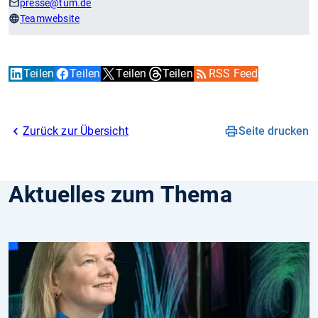
presse
@tum.de
Teamwebsite
Teilen
Teilen
Teilen
Teilen
RSS Feed
Zurück zur Übersicht
Seite drucken
Aktuelles zum Thema