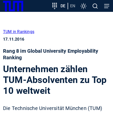
SKIP
Zeige besser passende Version dieser Seite
Zielgruppeneinstieg
DE
EN
Einstellungen
Open
Open
TUM
TO
search
navig
MAIN
Diese Meldung nicht mehr anzeigen
CONTENT
TUM in Rankings
17.11.2016
Rang 8 im Global University Employability
Ranking
Unternehmen zählen
TUM-Absolventen zu Top
10 weltweit
Die Technische Universität München (TUM)