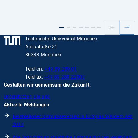
Vorheriger
Nächs
Slide
Slide
Technische Universität München
Arcisstraße 21
80333 München
Telefon:
+49 89 289 01
Telefax:
+49 89 289 22000
Gestalten wir gemeinsam die Zukunft.
Unterstützen Sie uns
Aktuelle Meldungen
Beispielloser Biomasseverlust in Europas Wäldern seit
2018
Wie Algorithmen staatliche Entscheidungen verändern