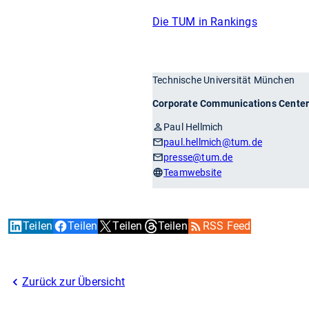
Die TUM in Rankings
Technische Universität München
Corporate Communications Cente
Paul Hellmich
paul.hellmich
@tum.de
presse
@tum.de
Teamwebsite
Teilen
Teilen
Teilen
Teilen
RSS Feed
Zurück zur Übersicht