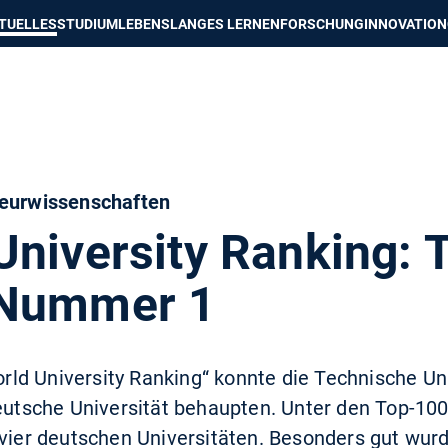
e besser passende Version dieser Seite
Diese Meldung nicht mehr an
TUELLES
STUDIUM
LEBENSLANGES LERNEN
FORSCHUNG
INNOVATION
ieurwissenschaften
University Ranking:
 Nummer 1
ld University Ranking“ konnte die Technische U
deutsche Universität behaupten. Unter den Top-100
 vier deutschen Universitäten. Besonders gut wurd