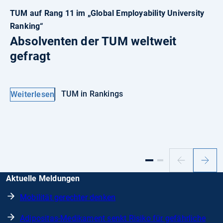
TUM auf Rang 11 im „Global Employability University
Ranking“
Absolventen der TUM weltweit
gefragt
TUM in Rankings
Weiterlesen
Vorheriger
Nächs
Slide
Slide
Aktuelle Meldungen
Mobilität gerechter denken
Adipositas-Medikament senkt Risiko für gefährliche