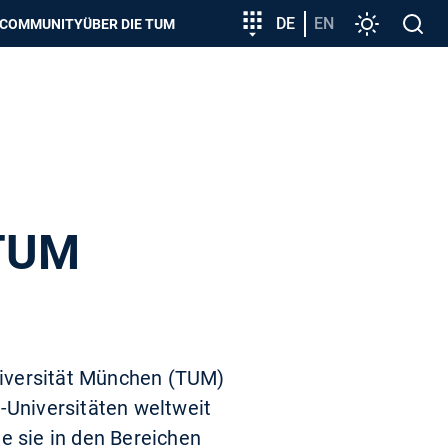
zeigen
Zielgruppeneinstieg
DE
EN
Einstellunge
Open
COMMUNITY
ÜBER DIE TUM
search
 TUM
niversität München (TUM)
-Universitäten weltweit
e sie in den Bereichen