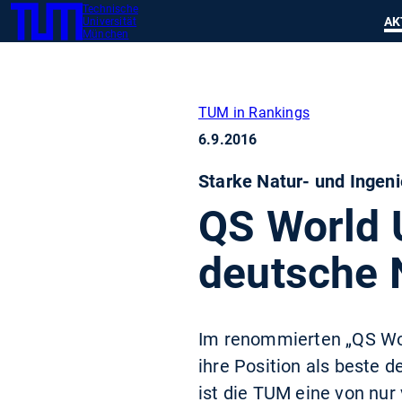
Technische
SKIP
Zeig
AK
Universität
TUM
TO
München
MAIN
CONTENT
TUM in Rankings
6.9.2016
Starke Natur- und Ingen
QS World 
deutsche
Im renommierten „QS Wor
ihre Position als beste 
ist die TUM eine von nur