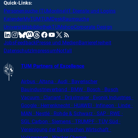
Quick-Links:
Personensuche (TUMonline)
IT Dienste und Logins
Kalender
MyTUM
TUMDesk
Raumsuche
Universitätsbibliothek
TUMshop
Corporate Design
mastodon
linkedin
instagram
threads
facebook
youtube
x
RSS
bluesky
Jobs
Feedback
Presse und Medien
Barrierefreiheit
Datenschutz
Impressum
Notfall
TUM Partners of Excellence
Airbus · Altana · Audi · Bayerischer
Bauindustrieverband · BMW · Bosch · Busch
Vacuum · Clariant · Dräxlmaier · Evonik Industries
·
Google · Herrenknecht · HUAWEI · Infineon · Linde ·
MAN · Nestlé · Rohde
&
Schwarz · SAP · RWE ·
SGL
Carbon
· Siemens · TRUMPF · TÜV Süd ·
Vereinigung der Bayerischen Wirtschaft ·
Volkswagen · Wacker Chemie