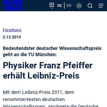
SKIP
Zeige besser passende Version dieser Seite
Zielgruppeneinstieg
DE
EN
Einstellungen
Open
Open
TUM
TO
search
navig
MAIN
Diese Meldung nicht mehr anzeigen
CONTENT
Forschung
2.12.2010
Bedeutendster deutscher Wissenschaftspreis
geht an die TU München:
Physiker Franz Pfeiffer
erhält Leibniz-Preis
Mit dem Leibniz-Preis 2011, dem
renommiertesten deutschen
Wissenschaftspreis, zeichnete die Deutsche