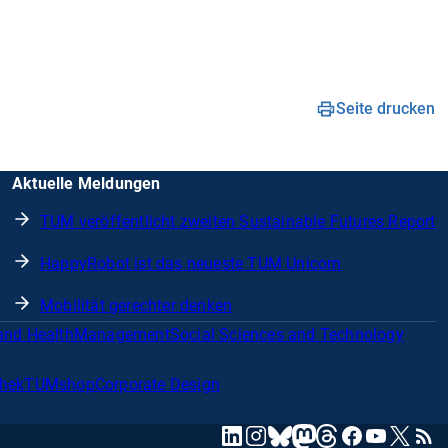
Seite drucken
Aktuelle Meldungen
TUM veröffentlicht zweiten Sustainable Futures Report
HappyRobot ist das neueste TUM Unicorn
Mobilität gerechter denken
and Health
Management
Social Sciences and Technology
thek
TUMshop
Corporate Design
mastodon
linkedin
instagram
threads
facebook
youtube
x
RSS
bluesky