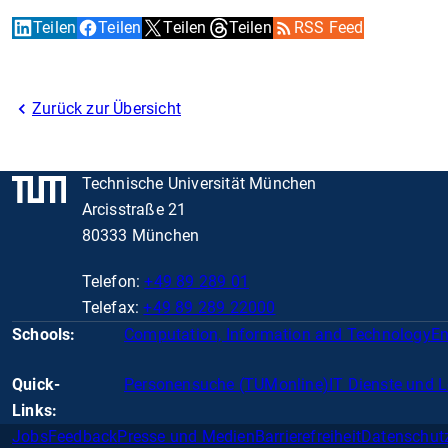
Teilen
Teilen
Teilen
Teilen
RSS Feed
Zurück zur Übersicht
Technische Universität München
Arcisstraße 21
80333 München
Telefon:
+49 89 289 01
Telefax:
+49 89 289 22000
Schools:
Computation, Information and Technology
En
Quick-
Personensuche (TUMonline)
IT Dienste und 
Links:
Jobs
Feedback
Presse und Medien
Barrierefreiheit
Datenschut