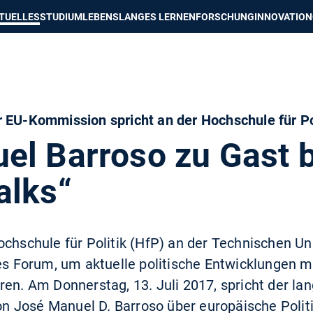
e besser passende Version dieser Seite
Diese Meldung nicht mehr an
TUELLES
STUDIUM
LEBENSLANGES LERNEN
FORSCHUNG
INNOVATION
 EU-Kommission spricht an der Hochschule für Po
el Barroso zu Gast b
alks“
ochschule für Politik (HfP) an der Technischen U
hes Forum, um aktuelle politische Entwicklungen m
ren. Am Donnerstag, 13. Juli 2017, spricht der lan
 José Manuel D. Barroso über europäische Politi