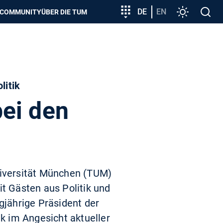
zeigen
Zielgruppeneinstieg
DE
EN
Einstellunge
Open
COMMUNITY
ÜBER DIE TUM
search
litik
ei den
niversität München (TUM)
it Gästen aus Politik und
gjährige Präsident der
k im Angesicht aktueller