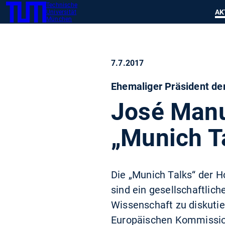
Technische
SKIP
Zeig
AK
Universität
TUM
TO
München
MAIN
CONTENT
7.7.2017
Ehemaliger Präsident der
José Manu
„Munich T
Die „Munich Talks“ der H
sind ein gesellschaftlic
Wissenschaft zu diskutie
Europäischen Kommission