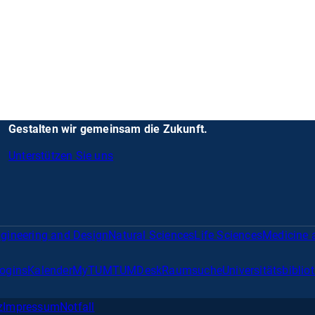
Gestalten wir gemeinsam die Zukunft.
Unterstützen Sie uns
gineering and Design
Natural Sciences
Life Sciences
Medicine 
Logins
Kalender
MyTUM
TUMDesk
Raumsuche
Universitätsbiblio
z
Impressum
Notfall