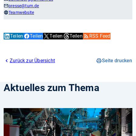
presse
@tum.de
Teamwebsite
Teilen
Teilen
Teilen
Teilen
RSS Feed
Zurück zur Übersicht
Seite drucken
Aktuelles zum Thema