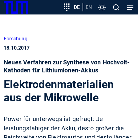
SKIP
Zeige besser passende Version dieser Seite
Zielgruppeneinstieg
DE
EN
Einstellungen
Open
Open
TUM
TO
search
navig
MAIN
Diese Meldung nicht mehr anzeigen
CONTENT
Forschung
18.10.2017
Neues Verfahren zur Synthese von Hochvolt-
Kathoden für Lithiumionen-Akkus
Elektrodenmaterialien
aus der Mikrowelle
Power für unterwegs ist gefragt: Je
leistungsfähiger der Akku, desto größer die
Reichweite von Elektroautos und desto länger