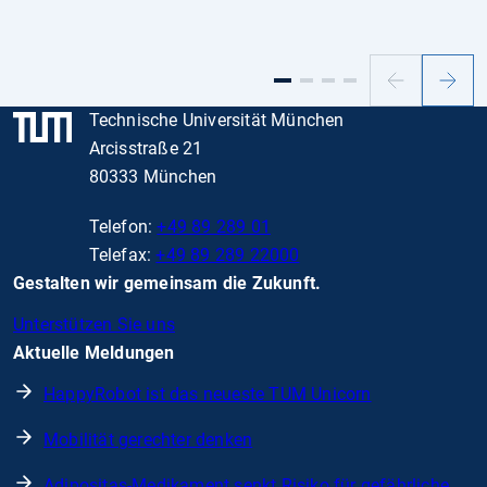
Vorheriger
Nächs
Slide
Slide
Technische Universität München
Arcisstraße 21
80333 München
Telefon:
+49 89 289 01
Telefax:
+49 89 289 22000
Gestalten wir gemeinsam die Zukunft.
Unterstützen Sie uns
Aktuelle Meldungen
HappyRobot ist das neueste TUM Unicorn
Mobilität gerechter denken
Adipositas-Medikament senkt Risiko für gefährliche