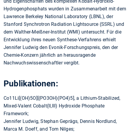
und Eigenschaften des komplexen Kobalt-Hydroxid-
Hydrogenphosphats wurden in Zusammenarbeit mit dem
Lawrence Berkeley National Laboratory (LBNL), der
Stanford Synchrotron Radiation Lightsource (SSRL) und
dem Walther-Meißner-Institut (WMI) untersucht. Für die
Entwicklung ihres neuen Synthese-Verfahrens erhielt
Jennifer Ludwig den Evonik-Forschungspreis, den der
Chemie-Konzern jährlich an herausragende
Nachwuchswissenschaftler vergibt.
Publikationen:
Co11Li[(OH)5O][(PO3OH)(PO4)5], a Lithium-Stabilized,
Mixed-Valent Cobalt(II,III) Hydroxide Phosphate
Framework;
Jennifer Ludwig, Stephan Geprägs, Dennis Nordlund,
Marca M. Doeff, and Tom Nilges;