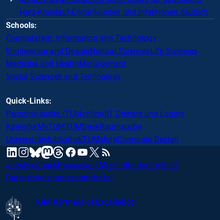
Herz-Kreislauf-Erkrankungen und Infektionen deutlich
Schools:
Computation, Information and Technology
Engineering and Design
Natural Sciences
Life Sciences
Medicine and Health
Management
Social Sciences and Technology
Quick-Links:
Personensuche (TUMonline)
IT Dienste und Logins
Kalender
MyTUM
TUMDesk
Raumsuche
Universitätsbibliothek
TUMshop
Corporate Design
mastodon
linkedin
instagram
threads
facebook
youtube
x
RSS
bluesky
Jobs
Feedback
Presse und Medien
Barrierefreiheit
Datenschutz
Impressum
Notfall
TUM Partners of Excellence