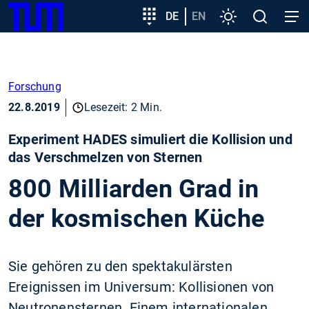
SKIP
Zeige besser passende Version dieser Seite
Zielgruppeneinstieg
DE
EN
Einstellungen
Open
Open
TUM
TO
search
navig
MAIN
Diese Meldung nicht mehr anzeigen
CONTENT
Forschung
22.8.2019
Lesezeit: 2 Min.
Experiment HADES simuliert die Kollision und
das Verschmelzen von Sternen
800 Milliarden Grad in
der kosmischen Küche
Sie gehören zu den spektakulärsten
Ereignissen im Universum: Kollisionen von
Neutronensternen. Einem internationalen