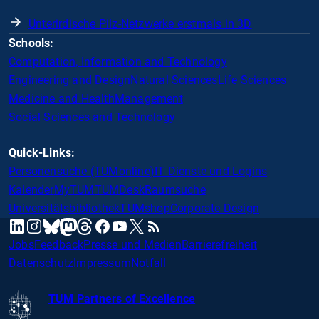
Unterirdische Pilz-Netzwerke erstmals in 3D
Schools:
Computation, Information and Technology
Engineering and Design
Natural Sciences
Life Sciences
Medicine and Health
Management
Social Sciences and Technology
Quick-Links:
Personensuche (TUMonline)
IT Dienste und Logins
Kalender
MyTUM
TUMDesk
Raumsuche
Universitätsbibliothek
TUMshop
Corporate Design
mastodon
linkedin
instagram
threads
facebook
youtube
x
RSS
bluesky
Jobs
Feedback
Presse und Medien
Barrierefreiheit
Datenschutz
Impressum
Notfall
TUM Partners of Excellence