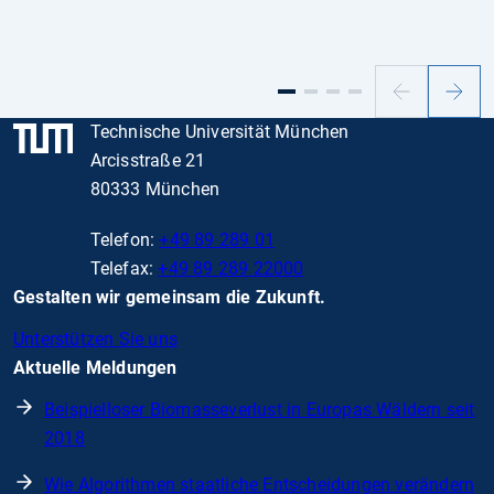
Vorheriger
Nächs
Slide
Slide
Technische Universität München
Arcisstraße 21
80333 München
Telefon:
+49 89 289 01
Telefax:
+49 89 289 22000
Gestalten wir gemeinsam die Zukunft.
Unterstützen Sie uns
Aktuelle Meldungen
Beispielloser Biomasseverlust in Europas Wäldern seit
2018
Wie Algorithmen staatliche Entscheidungen verändern