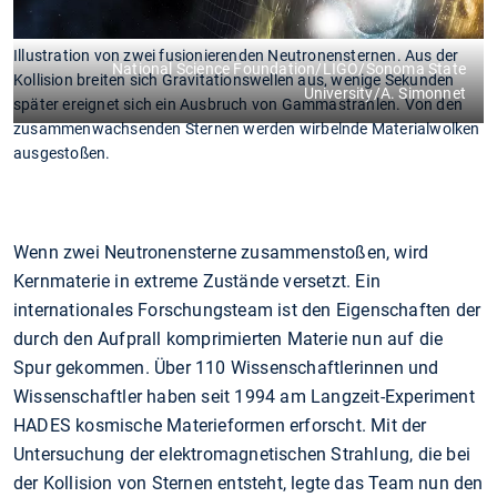
Illustration von zwei fusionierenden Neutronensternen. Aus der
National Science Foundation/LIGO/Sonoma State
Kollision breiten sich Gravitationswellen aus, wenige Sekunden
University/A. Simonnet
später ereignet sich ein Ausbruch von Gammastrahlen. Von den
zusammenwachsenden Sternen werden wirbelnde Materialwolken
ausgestoßen.
Wenn zwei Neutronensterne zusammenstoßen, wird
Kernmaterie in extreme Zustände versetzt. Ein
internationales Forschungsteam ist den Eigenschaften der
durch den Aufprall komprimierten Materie nun auf die
Spur gekommen. Über 110 Wissenschaftlerinnen und
Wissenschaftler haben seit 1994 am Langzeit-Experiment
HADES kosmische Materieformen erforscht. Mit der
Untersuchung der elektromagnetischen Strahlung, die bei
der Kollision von Sternen entsteht, legte das Team nun den