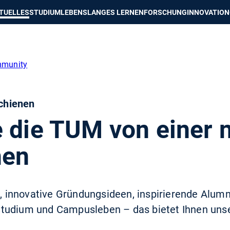
e besser passende Version dieser Seite
Diese Meldung nicht mehr an
TUELLES
STUDIUM
LEBENSLANGES LERNEN
FORSCHUNG
INNOVATION
munity
chienen
e die TUM von einer 
nen
innovative Gründungsideen, inspirierende Alumn
Studium und Campusleben – das bietet Ihnen un