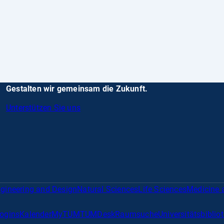
Gestalten wir gemeinsam die Zukunft.
Unterstützen Sie uns
gineering and Design
Natural Sciences
Life Sciences
Medicine 
Logins
Kalender
MyTUM
TUMDesk
Raumsuche
Universitätsbiblio