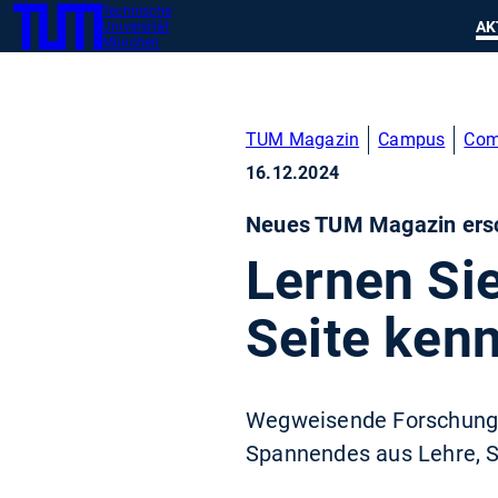
Technische
SKIP
Zeig
AK
Universität
TUM
TO
München
MAIN
CONTENT
TUM Magazin
Campus
Com
16.12.2024
Neues TUM Magazin ers
Lernen Si
Seite ken
Wegweisende Forschung, 
Spannendes aus Lehre, 