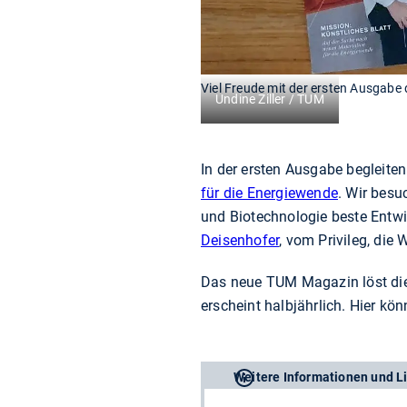
Viel Freude mit der ersten Ausgab
Undine Ziller / TUM
In der ersten Ausgabe begleiten
für die Energiewende
. Wir bes
und Biotechnologie beste Entwi
Deisenhofer
, vom Privileg, die
Das neue TUM Magazin löst di
erscheint halbjährlich. Hier kö
Weitere Informationen und L