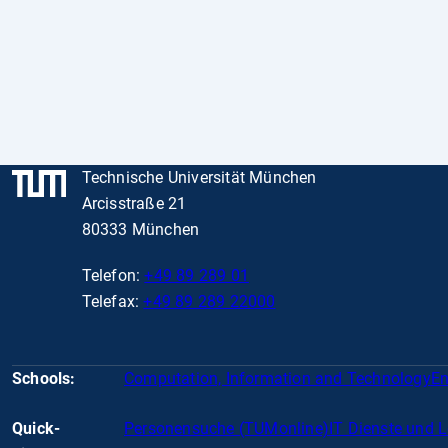
Technische Universität München
Arcisstraße 21
80333 München
Telefon:
+49 89 289 01
Telefax:
+49 89 289 22000
Schools:
Computation, Information and Technology
En
Quick-
Personensuche (TUMonline)
IT Dienste und 