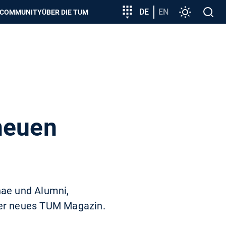
zeigen
Zielgruppeneinstieg
DE
EN
Einstellunge
Open
COMMUNITY
ÜBER DIE TUM
search
neuen
ae und Alumni,
ser neues TUM Magazin.