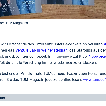
e des TUM Magazins.
 wir Forschende des Exzellenzclusters e-conversion bei ihrer
S
uchen das
Venture Lab in Weihenstephan
, das Start-ups aus de
cklungsbedingungen bietet. Im Interview erzählt der
Nobelprei
 Welt durch die Forschung immer wieder neu zu entdecken.
e bisherigen Printformate TUMcampus, Faszination Forschu
nnen Sie das TUM Magazin jederzeit online lesen:
www.tum.de
inks