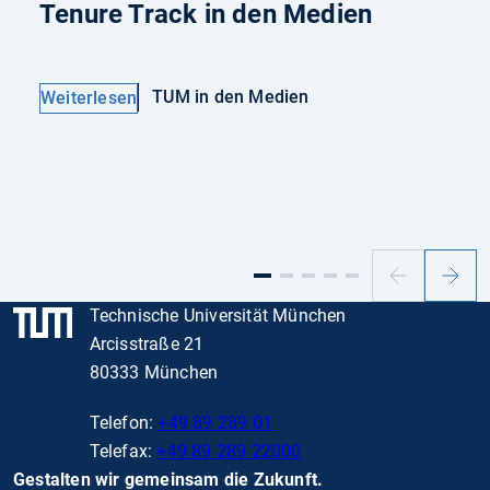
Tenure Track in den Medien
TUM in den Medien
Weiterlesen
Vorheriger
Nächs
Slide
Slide
Technische Universität München
Arcisstraße 21
80333 München
Telefon:
+49 89 289 01
Telefax:
+49 89 289 22000
Gestalten wir gemeinsam die Zukunft.