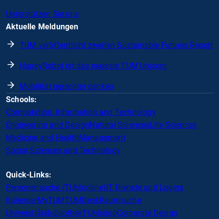
Unterstützen Sie uns
Aktuelle Meldungen
TUM veröffentlicht zweiten Sustainable Futures Report
HappyRobot ist das neueste TUM Unicorn
Mobilität gerechter denken
Schools:
Computation, Information and Technology
Engineering and Design
Natural Sciences
Life Sciences
Medicine and Health
Management
Social Sciences and Technology
Quick-Links:
Personensuche (TUMonline)
IT Dienste und Logins
Kalender
MyTUM
TUMDesk
Raumsuche
Universitätsbibliothek
TUMshop
Corporate Design