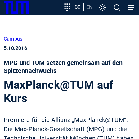
SKIP
Zeige besser passende Version dieser Seite
Zielgruppeneinstieg
DE
EN
Einstellungen
Open
Open
TUM
TO
search
navig
MAIN
Diese Meldung nicht mehr anzeigen
CONTENT
Campus
5.10.2016
MPG und TUM setzen gemeinsam auf den
Spitzennachwuchs
MaxPlanck@TUM auf
Kurs
Premiere für die Allianz „MaxPlanck@TUM“:
Die Max-Planck-Gesellschaft (MPG) und die
Technische Universität München (TUM) haben