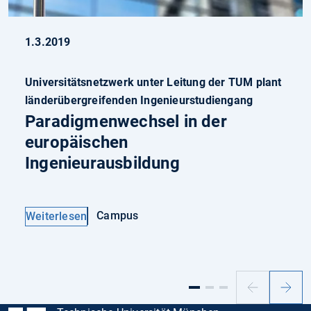
1.3.2019
Universitätsnetzwerk unter Leitung der TUM plant
länderübergreifenden Ingenieurstudiengang
Paradigmenwechsel in der
europäischen
Ingenieurausbildung
Campus
Weiterlesen
Vorheriger
Nächs
Slide
Slide