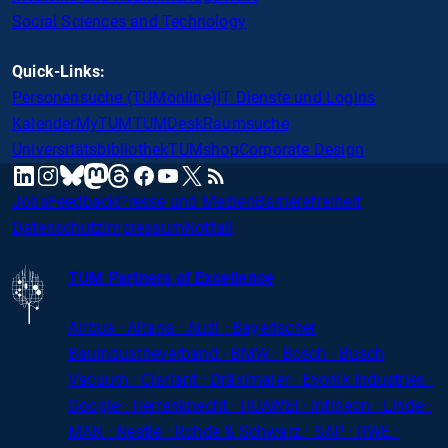
Social Sciences and Technology
Quick-Links:
Personensuche (TUMonline)
IT Dienste und Logins
Kalender
MyTUM
TUMDesk
Raumsuche
Universitätsbibliothek
TUMshop
Corporate Design
mastodon
linkedin
instagram
threads
facebook
youtube
x
RSS
bluesky
Jobs
Feedback
Presse und Medien
Barrierefreiheit
Datenschutz
Impressum
Notfall
TUM Partners of Excellence
Airbus · Altana · Audi · Bayerischer
Bauindustrieverband · BMW · Bosch · Busch
Vacuum · Clariant · Dräxlmaier · Evonik Industries
·
Google · Herrenknecht · HUAWEI · Infineon · Linde ·
MAN · Nestlé · Rohde
&
Schwarz · SAP · RWE ·