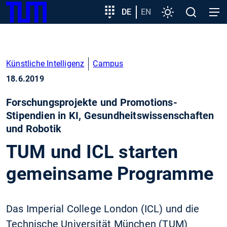
SKIP
Zeige besser passende Version dieser Seite
Zielgruppeneinstieg
DE
EN
Einstellungen
Open
Open
TUM
TO
search
navig
MAIN
Diese Meldung nicht mehr anzeigen
CONTENT
Künstliche Intelligenz
Campus
18.6.2019
Forschungsprojekte und Promotions-
Stipendien in KI, Gesundheitswissenschaften
und Robotik
TUM und ICL starten
gemeinsame Programme
Das Imperial College London (ICL) und die
Technische Universität München (TUM)