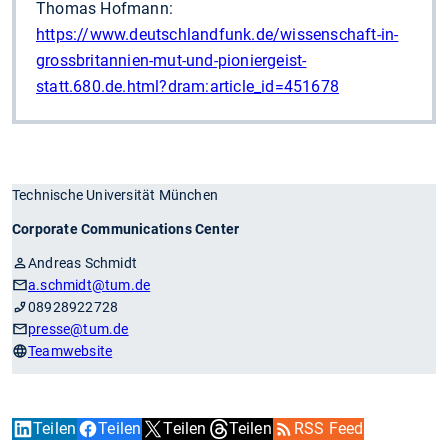
Thomas Hofmann:
https://www.deutschlandfunk.de/wissenschaft-in-
grossbritannien-mut-und-pioniergeist-
statt.680.de.html?dram:article_id=451678
Technische Universität München
Corporate Communications Center
Andreas Schmidt
a.schmidt
@tum.de
08928922728
presse
@tum.de
Teamwebsite
Teilen
Teilen
Teilen
Teilen
RSS Feed