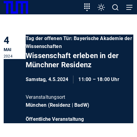
SKIP
Zeige besser passende Version dieser Seite
Zielgruppeneinstieg
Einstellungen
Open
Open
TUM
TO
search
navig
MAIN
Diese Meldung nicht mehr anzeigen
CONTENT
4
Tag der offenen Tür: Bayerische Akademie der
Wissenschaften
MAI
Wissenschaft erleben in der
2024
Münchner Residenz
Samstag, 4.5.2024
11:00 – 18:00 Uhr
Veranstaltungsort
München (Residenz | BadW)
Öffentliche Veranstaltung