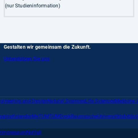
(nur Studieninformation)
Gestalten wir gemeinsam die Zukunft.
Unterstützen Sie uns
gineering and Design
Natural Sciences
Life Sciences
Medicine 
Logins
Kalender
MyTUM
TUMDesk
Raumsuche
Universitätsbiblio
z
Impressum
Notfall