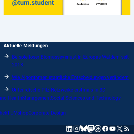
Aktuelle Meldungen
Beispielloser Biomasseverlust in Europas Wäldern seit
2018
Wie Algorithmen staatliche Entscheidungen verändern
Unterirdische Pilz-Netzwerke erstmals in 3D
and Health
Management
Social Sciences and Technology
thek
TUMshop
Corporate Design
mastodon
linkedin
instagram
threads
facebook
youtube
x
RSS
bluesky