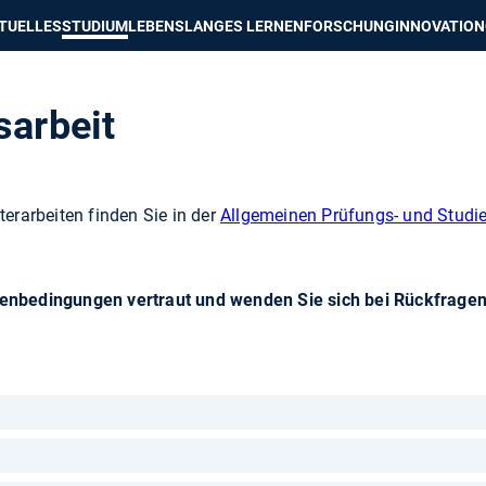
e besser passende Version dieser Seite
Diese Meldung nicht mehr an
TUELLES
STUDIUM
LEBENSLANGES LERNEN
FORSCHUNG
INNOVATION
sarbeit
erarbeiten finden Sie in der
Allgemeinen Prüfungs- und Studi
menbedingungen vertraut und wenden Sie sich bei Rückfragen 