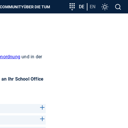
zeigen
Zielgruppeneinstieg
DE
EN
Einstellunge
Open
COMMUNITY
ÜBER DIE TUM
search
enordnung
und in der
an Ihr School Office