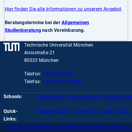
Hier finden Sie alle Informationen zu unserem Angebot
.
Beratungstermine bei der
Allgemeinen
Studienberatung
nach Vereinbarung.
Technische Universität München
Arcisstraße 21
80333 München
Telefon:
+49 89 289 01
Telefax:
+49 89 289 22000
Schools:
Computation, Information and Technology
En
Quick-
Personensuche (TUMonline)
IT Dienste und 
Links:
Jobs
Feedback
Presse und Medien
Barrierefreiheit
Datenschut