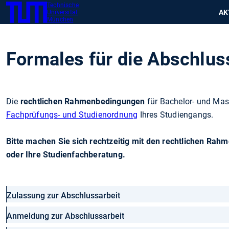
Technische
SKIP
Zeig
AK
Universität
TUM
TO
München
MAIN
CONTENT
Formales für die Abschlus
Die
rechtlichen Rahmenbedingungen
für Bachelor- und Mast
Fachprüfungs- und Studienordnung
Ihres Studiengangs.
Bitte machen Sie sich rechtzeitig mit den rechtlichen Rah
oder Ihre Studienfachberatung.
Zulassung zur Abschlussarbeit
Anmeldung zur Abschlussarbeit