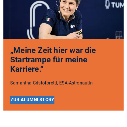
„Meine Zeit hier war die
Startrampe für meine
Karriere.“
Samantha Cristoforetti, ESA-Astronautin
ZUR ALUMNI STORY