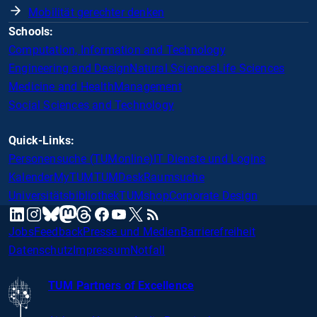
Mobilität gerechter denken
Schools:
Computation, Information and Technology
Engineering and Design
Natural Sciences
Life Sciences
Medicine and Health
Management
Social Sciences and Technology
Quick-Links:
Personensuche (TUMonline)
IT Dienste und Logins
Kalender
MyTUM
TUMDesk
Raumsuche
Universitätsbibliothek
TUMshop
Corporate Design
mastodon
linkedin
instagram
threads
facebook
youtube
x
RSS
bluesky
Jobs
Feedback
Presse und Medien
Barrierefreiheit
Datenschutz
Impressum
Notfall
TUM Partners of Excellence