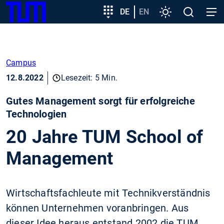
SKIP
Zeige besser passende Version dieser Seite
Zielgruppeneinstieg
DE
EN
Einstellungen
Open
Open
TUM
TO
search
navig
MAIN
Diese Meldung nicht mehr anzeigen
CONTENT
Campus
12.8.2022
Lesezeit: 5 Min.
Gutes Management sorgt für erfolgreiche
Technologien
20 Jahre TUM School of
Management
Wirtschaftsfachleute mit Technikverständnis
können Unternehmen voranbringen. Aus
dieser Idee heraus entstand 2002 die TUM