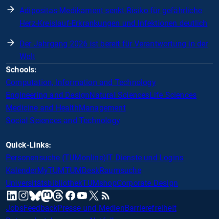
Adipositas-Medikament senkt Risiko für gefährliche
Herz-Kreislauf-Erkrankungen und Infektionen deutlich
Der Jahrgang 2026 ist bereit für Verantwortung in der
Welt
Schools:
Computation, Information and Technology
Engineering and Design
Natural Sciences
Life Sciences
Medicine and Health
Management
Social Sciences and Technology
Quick-Links:
Personensuche (TUMonline)
IT Dienste und Logins
Kalender
MyTUM
TUMDesk
Raumsuche
Universitätsbibliothek
TUMshop
Corporate Design
mastodon
linkedin
instagram
threads
facebook
youtube
x
RSS
bluesky
Jobs
Feedback
Presse und Medien
Barrierefreiheit