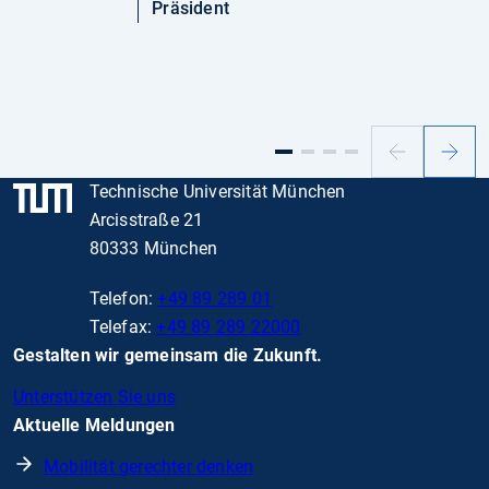
Präsident
Vorheriger
Nächs
Slide
Slide
Technische Universität München
Arcisstraße 21
80333 München
Telefon:
+49 89 289 01
Telefax:
+49 89 289 22000
Gestalten wir gemeinsam die Zukunft.
Unterstützen Sie uns
Aktuelle Meldungen
Mobilität gerechter denken