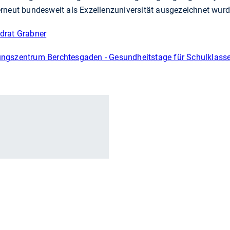
rneut bundesweit als Exzellenzuniversität ausgezeichnet wurd
drat Grabner
ungszentrum Berchtesgaden -
Gesundheitstage für Schulklass
r