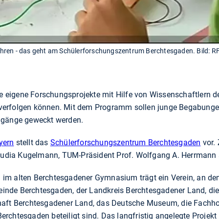
hren - das geht am Schülerforschungszentrum Berchtesgaden. Bild: R
he eigene Forschungsprojekte mit Hilfe von Wissenschaftlern d
erfolgen können. Mit dem Programm sollen junge Begabungen
engänge geweckt werden.
yern
stellt das
Schülerforschungszentrum Berchtesgaden
vor.
Claudia Kugelmann, TUM-Präsident Prof. Wolfgang A. Herrmann
im alten Berchtesgadener Gymnasium trägt ein Verein, an de
inde Berchtesgaden, der Landkreis Berchtesgadener Land, di
haft Berchtesgadener Land, das Deutsche Museum, die Fachh
chtesgaden beteiligt sind. Das langfristig angelegte Projekt 