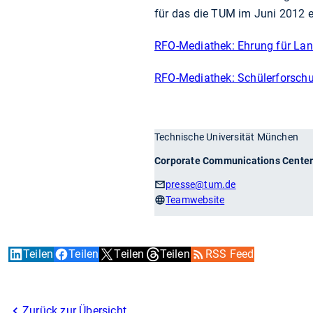
für das die TUM im Juni 2012 e
RFO-Mediathek: Ehrung für Lan
RFO-Mediathek: Schülerforsch
Technische Universität München
Corporate Communications Cente
presse
@tum.de
Teamwebsite
Teilen
Teilen
Teilen
Teilen
RSS Feed
Zurück zur Übersicht