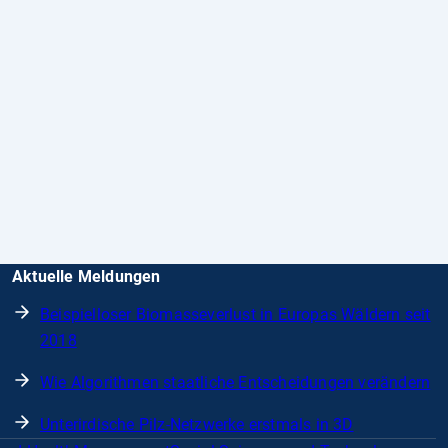
Aktuelle Meldungen
Beispielloser Biomasseverlust in Europas Wäldern seit
2018
Wie Algorithmen staatliche Entscheidungen verändern
Unterirdische Pilz-Netzwerke erstmals in 3D