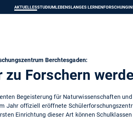
e besser passende Version dieser Seite
Diese Meldung nicht mehr an
AKTUELLES
STUDIUM
LEBENSLANGES LERNEN
FORSCHUNG
I
rschungszentrum Berchtesgaden:
r zu Forschern werd
enten Begeisterung für Naturwissenschaften und
nem Jahr offiziell eröffnete Schülerforschungsze
ersten Einrichtung dieser Art können Schulklasse