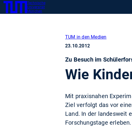
Technische
SKIP
Zeig
Universität
TUM
TO
München
MAIN
CONTENT
TUM in den Medien
23.10.2012
Zu Besuch im Schülerfo
Wie Kinde
Mit praxisnahen Experim
Ziel verfolgt das vor ei
Land. In der landesweit 
Forschungstage erleben.