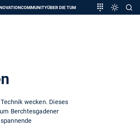
zeigen
Zielgruppeneinstieg
Einstellunge
Open
NNOVATION
COMMUNITY
ÜBER DIE TUM
search
en
 Technik wecken. Dieses
ntrum Berchtesgadener
n spannende