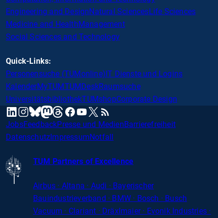
Engineering and Design
Natural Sciences
Life Sciences
Medicine and Health
Management
Social Sciences and Technology
Quick-Links:
Personensuche (TUMonline)
IT Dienste und Logins
Kalender
MyTUM
TUMDesk
Raumsuche
Universitätsbibliothek
TUMshop
Corporate Design
mastodon
linkedin
instagram
threads
facebook
youtube
x
RSS
bluesky
Jobs
Feedback
Presse und Medien
Barrierefreiheit
Datenschutz
Impressum
Notfall
TUM Partners of Excellence
Airbus · Altana · Audi · Bayerischer
Bauindustrieverband · BMW · Bosch · Busch
Vacuum · Clariant · Dräxlmaier · Evonik Industries
·