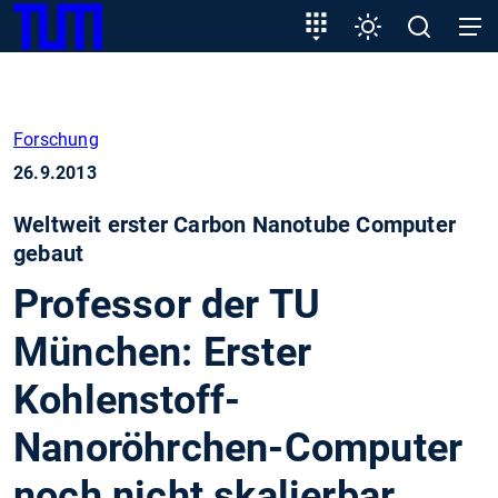
SKIP
Zeige besser passende Version dieser Seite
Zielgruppeneinstieg
Einstellungen
Open
Open
TUM
TO
search
navig
MAIN
Diese Meldung nicht mehr anzeigen
CONTENT
Forschung
26.9.2013
Weltweit erster Carbon Nanotube Computer
gebaut
Professor der TU
München: Erster
Kohlenstoff-
Nanoröhrchen-Computer
noch nicht skalierbar