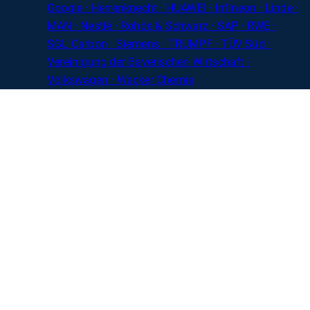
Google · Herrenknecht · HUAWEI · Infineon · Linde ·
MAN · Nestlé · Rohde
&
Schwarz · SAP · RWE ·
SGL
Carbon
· Siemens · TRUMPF · TÜV Süd ·
Vereinigung der Bayerischen Wirtschaft ·
Volkswagen · Wacker Chemie