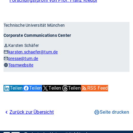
Forschungsfprofil von Prof. Franz Kreupl
Technische Universität München
Corporate Communications Center
Karsten Schäfer
karsten.schaefer
@tum.de
presse
@tum.de
Teamwebsite
Teilen
Teilen
Teilen
Teilen
RSS Feed
Zurück zur Übersicht
Seite drucken