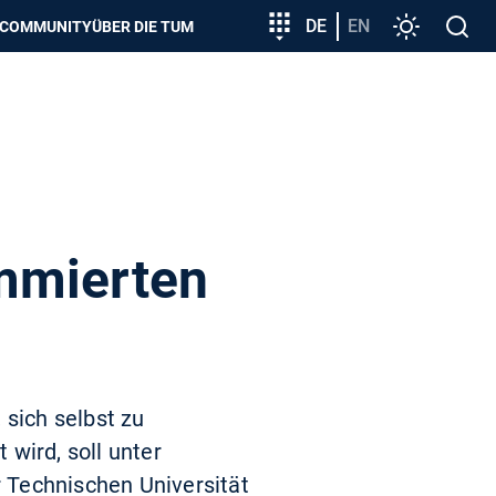
zeigen
Zielgruppeneinstieg
DE
EN
Einstellunge
Open
COMMUNITY
ÜBER DIE TUM
search
mmierten
 sich selbst zu
wird, soll unter
 Technischen Universität