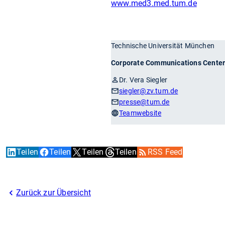
www.med3.med.tum.de
Technische Universität München
Corporate Communications Cente
Dr. Vera Siegler
siegler
@zv.tum.de
presse
@tum.de
Teamwebsite
Teilen
Teilen
Teilen
Teilen
RSS Feed
Zurück zur Übersicht