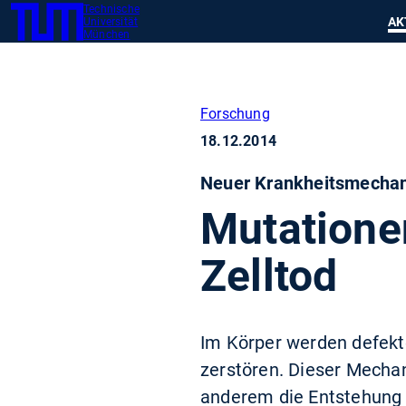
Technische
SKIP
Zeig
AK
Universität
TUM
TO
München
MAIN
CONTENT
Forschung
18.12.2014
Neuer Krankheitsmechan
Mutatione
Zelltod
Im Körper werden defekte
zerstören. Dieser Mechan
anderem die Entstehung 