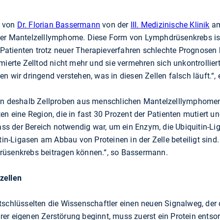
g von
Dr. Florian Bassermann
von der
III. Medizinische Klinik
am
ler Mantelzelllymphome. Diese Form von Lymphdrüsenkrebs ist
atienten trotz neuer Therapieverfahren schlechte Prognosen 
mierte Zelltod nicht mehr und sie vermehren sich unkontrollie
n wir dringend verstehen, was in diesen Zellen falsch läuft.“,
ten deshalb Zellproben aus menschlichen Mantelzelllymphomen
en eine Region, die in fast 30 Prozent der Patienten mutiert u
dass der Bereich notwendig war, um ein Enzym, die Ubiquitin-Li
tin-Ligasen am Abbau von Proteinen in der Zelle beteiligt sind.
rüsenkrebs beitragen können.“, so Bassermann.
zellen
tschlüsselten die Wissenschaftler einen neuen Signalweg, der
 ihrer eigenen Zerstörung beginnt, muss zuerst ein Protein entso