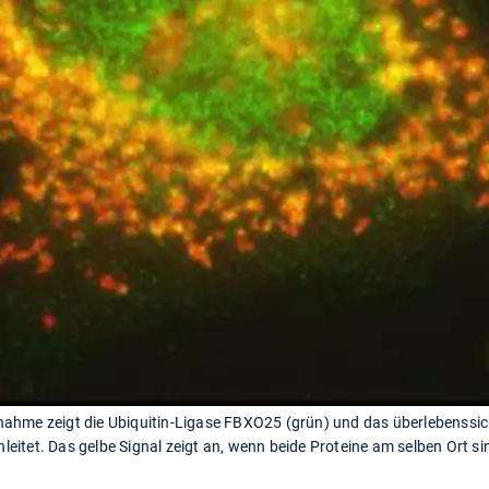
ahme zeigt die Ubiquitin-Ligase FBXO25 (grün) und das überlebenssiche
inleitet. Das gelbe Signal zeigt an, wenn beide Proteine am selben Ort s