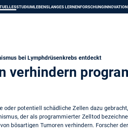
e besser passende Version dieser Seite
Diese Meldung nicht mehr an
TUELLES
STUDIUM
LEBENSLANGES LERNEN
FORSCHUNG
INNOVATION
ismus bei Lymphdrüsenkrebs entdeckt
n verhindern progra
 oder potentiell schädliche Zellen dazu gebracht,
ismus, der als programmierter Zelltod bezeichnet 
von bösartigen Tumoren verhindern. Forscher der