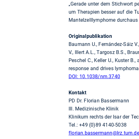
„Gerade unter dem Stichwort per
um Therapien besser auf die Tu
Mantelzelllymphome durchaus e
Originalpublikation
Baumann U., Fernández-Sáiz V., R
V., Illert A.L., Targosz B.S., Br
Peschel C., Keller U., Kuster 
response and drives lymphomag
DOI: 10.1038/nm.3740
Kontakt
PD Dr. Florian Bassermann
III. Medizinische Klinik
Klinikum rechts der Isar der T
Tel.: +49 (0)89 4140-5038
florian.bassermann
@lrz.tum.d