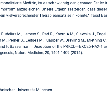
sonalisierte Medizin, ist es sehr wichtig den genauen Fehler i
morform anzugleichen. Unsere Ergebnisse zeigen, dass dieser
in vielversprechender Therapieansatz sein könnte.“, fasst
udelius M., Lemeer S., Rad R., Knorn A.M., Slawska J., Engel K.
aun M., Perner S., Leitges M., Klapper W., Dreyling M., Miething C
B., and F. Bassermann, Disruption of the PRKCD-FBXO25-HAX-1 ax
enesis, Nature Medicine, 20, 1401-1409 (2014).
echnischen Universität München
e