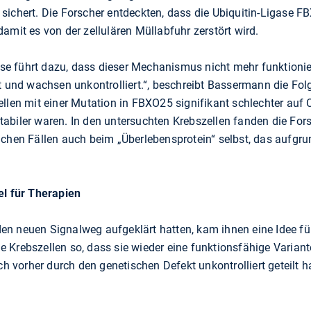
sichert. Die Forscher entdeckten, dass die Ubiquitin-Ligase F
amit es von der zellulären Müllabfuhr zerstört wird.
gase führt dazu, dass dieser Mechanismus nicht mehr funktioni
st und wachsen unkontrolliert.“, beschreibt Bassermann die Fo
ellen mit einer Mutation in FBXO25 signifikant schlechter au
abiler waren. In den untersuchten Krebszellen fanden die For
nchen Fällen auch beim „Überlebensprotein“ selbst, das aufgr
el für Therapien
n neuen Signalweg aufgeklärt hatten, kam ihnen eine Idee für
Krebszellen so, dass sie wieder eine funktionsfähige Variante
ch vorher durch den genetischen Defekt unkontrolliert geteilt ha