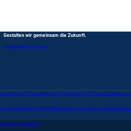
Gestalten wir gemeinsam die Zukunft.
Unterstützen Sie uns
gineering and Design
Natural Sciences
Life Sciences
Medicine 
Logins
Kalender
MyTUM
TUMDesk
Raumsuche
Universitätsbiblio
z
Impressum
Notfall