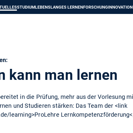
e besser passende Version dieser Seite
Diese Meldung nicht mehr an
TUELLES
STUDIUM
LEBENSLANGES LERNEN
FORSCHUNG
INNOVATION
en:
n kann man lernen
ereitet in die Prüfung, mehr aus der Vorlesung 
rnen und Studieren stärken: Das Team der <link
.de/learning>ProLehre Lernkompetenzförderung</l