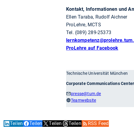
Kontakt, Informationen und A
Ellen Taraba, Rudolf Aichner
ProLehre, MCTS
Tel. (089) 289-25373
lernkompetenz
@prolehre.tum
ProLehre auf Facebook
Technische Universität München
Corporate Communications Cente
presse
@tum.de
Teamwebsite
Teilen
Teilen
Teilen
Teilen
RSS Feed