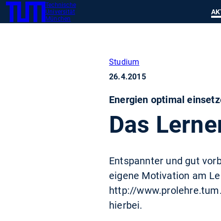
Technische
SKIP
Zeig
AK
Universität
TUM
TO
München
MAIN
CONTENT
Studium
26.4.2015
Energien optimal einsetz
Das Lerne
Entspannter und gut vorb
eigene Motivation am Le
http://www.prolehre.tum
hierbei.