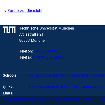
Zurück zur Übersicht
Technische Universität München
Arcisstraße 21
80333 München
Telefon:
+49 89 289 01
Telefax:
+49 89 289 22000
Schools:
Computation, Information and Technology
En
Quick-
Personensuche (TUMonline)
IT Dienste und 
Links:
Jobs
Feedback
Presse und Medien
Barrierefreiheit
Datenschut