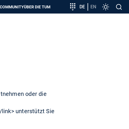
zeigen
Zielgruppeneinstieg
DE
EN
Einstellunge
Open
COMMUNITY
ÜBER DIE TUM
search
mitnehmen oder die
ink> unterstützt Sie