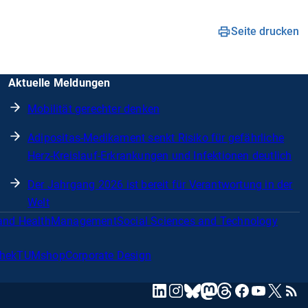
Seite drucken
Aktuelle Meldungen
Mobilität gerechter denken
Adipositas-Medikament senkt Risiko für gefährliche
Herz-Kreislauf-Erkrankungen und Infektionen deutlich
Der Jahrgang 2026 ist bereit für Verantwortung in der
Welt
and Health
Management
Social Sciences and Technology
thek
TUMshop
Corporate Design
mastodon
linkedin
instagram
threads
facebook
youtube
x
RSS
bluesky