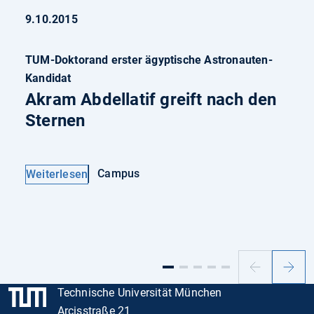
9.10.2015
TUM-Doktorand erster ägyptische Astronauten-
Kandidat
Akram Abdellatif greift nach den
Sternen
Campus
Weiterlesen
Vorheriger
Nächs
Slide
Slide
Technische Universität München
Arcisstraße 21