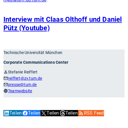
Interview mit Claas Olthoff und Daniel
Pütz (Youtube)
Technische Universität München
Corporate Communications Center
Stefanie Reiffert
reiffert
@zv.tum.de
presse
@tum.de
Teamwebsite
Teilen
Teilen
Teilen
Teilen
RSS Feed