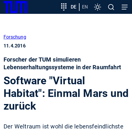
SKIP
Zeige besser passende Version dieser Seite
Zielgruppeneinstieg
DE
EN
Einstellungen
Open
Open
TUM
TO
search
navig
MAIN
Diese Meldung nicht mehr anzeigen
CONTENT
Forschung
11.4.2016
Forscher der TUM simulieren
Lebenserhaltungssysteme in der Raumfahrt
Software "Virtual
Habitat": Einmal Mars und
zurück
Der Weltraum ist wohl die lebensfeindlichste