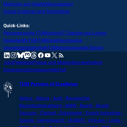
Medicine and Health
Management
Social Sciences and Technology
Quick-Links:
Personensuche (TUMonline)
IT Dienste und Logins
Kalender
MyTUM
TUMDesk
Raumsuche
Universitätsbibliothek
TUMshop
Corporate Design
mastodon
linkedin
instagram
threads
facebook
youtube
x
RSS
bluesky
Jobs
Feedback
Presse und Medien
Barrierefreiheit
Datenschutz
Impressum
Notfall
TUM Partners of Excellence
Airbus · Altana · Audi · Bayerischer
Bauindustrieverband · BMW · Bosch · Busch
Vacuum · Clariant · Dräxlmaier · Evonik Industries
·
Google · Herrenknecht · HUAWEI · Infineon · Linde ·