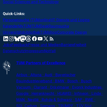
Social Sciences and Technology
Quick-Links:
Personensuche (TUMonline)
IT Dienste und Logins
Kalender
MyTUM
TUMDesk
Raumsuche
Universitätsbibliothek
TUMshop
Corporate Design
mastodon
linkedin
instagram
threads
facebook
youtube
x
RSS
bluesky
Jobs
Feedback
Presse und Medien
Barrierefreiheit
Datenschutz
Impressum
Notfall
TUM Partners of Excellence
Airbus · Altana · Audi · Bayerischer
Bauindustrieverband · BMW · Bosch · Busch
Vacuum · Clariant · Dräxlmaier · Evonik Industries
·
Google · Herrenknecht · HUAWEI · Infineon · Linde ·
MAN · Nestlé · Rohde
&
Schwarz · SAP · RWE ·
SGL
Carbon
· Siemens · TRUMPF · TÜV Süd ·