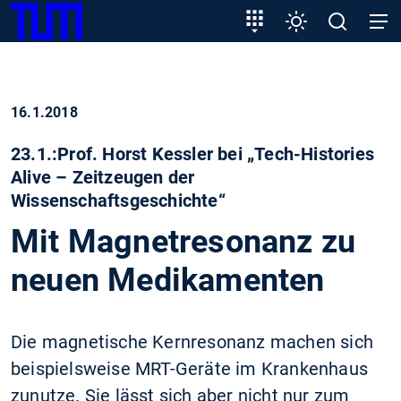
SKIP
Zeige besser passende Version dieser Seite
Zielgruppeneinstieg
Einstellungen
Open
Open
TUM
TO
search
navig
MAIN
Diese Meldung nicht mehr anzeigen
CONTENT
16.1.2018
23.1.:Prof. Horst Kessler bei „Tech-Histories
Alive – Zeitzeugen der
Wissenschaftsgeschichte“
Mit Magnetresonanz zu
neuen Medikamenten
Die magnetische Kernresonanz machen sich
beispielsweise MRT-Geräte im Krankenhaus
zunutze. Sie lässt sich aber nicht nur zum