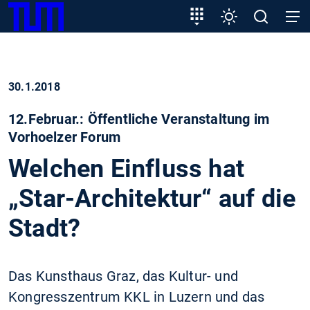
SKIP
Zeige besser passende Version dieser Seite
Zielgruppeneinstieg
Einstellungen
Open
Open
TUM
TO
search
navig
MAIN
Diese Meldung nicht mehr anzeigen
CONTENT
30.1.2018
12.Februar.: Öffentliche Veranstaltung im
Vorhoelzer Forum
Welchen Einfluss hat
„Star-Architektur“ auf die
Stadt?
Das Kunsthaus Graz, das Kultur- und
Kongresszentrum KKL in Luzern und das