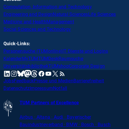
Computation, Information and Technology
Engineering and Design
Natural Sciences
Life Sciences
Medicine and Health
Management
Social Sciences and Technology
Quick-Links:
Personensuche (TUMonline)
IT Dienste und Logins
Kalender
MyTUM
TUMDesk
Raumsuche
Universitätsbibliothek
TUMshop
Corporate Design
mastodon
linkedin
instagram
threads
facebook
youtube
x
RSS
bluesky
Jobs
Feedback
Presse und Medien
Barrierefreiheit
Datenschutz
Impressum
Notfall
TUM Partners of Excellence
Airbus · Altana · Audi · Bayerischer
Bauindustrieverband · BMW · Bosch · Busch