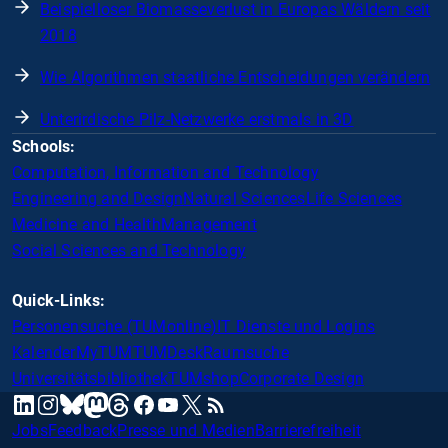
Beispielloser Biomasseverlust in Europas Wäldern seit
2018
Wie Algorithmen staatliche Entscheidungen verändern
Unterirdische Pilz-Netzwerke erstmals in 3D
Schools:
Computation, Information and Technology
Engineering and Design
Natural Sciences
Life Sciences
Medicine and Health
Management
Social Sciences and Technology
Quick-Links:
Personensuche (TUMonline)
IT Dienste und Logins
Kalender
MyTUM
TUMDesk
Raumsuche
Universitätsbibliothek
TUMshop
Corporate Design
mastodon
linkedin
instagram
threads
facebook
youtube
x
RSS
bluesky
Jobs
Feedback
Presse und Medien
Barrierefreiheit