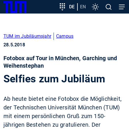
SKIP
Zeige besser passende Version dieser Seite
Zielgruppeneinstieg
DE
EN
Einstellungen
Open
Open
TUM
TO
search
navig
MAIN
Diese Meldung nicht mehr anzeigen
CONTENT
TUM im Jubiläumsjahr
Campus
28.5.2018
Fotobox auf Tour in München, Garching und
Weihenstephan
Selfies zum Jubiläum
Ab heute bietet eine Fotobox die Möglichkeit,
der Technischen Universität München (TUM)
mit einem persönlichen Gruß zum 150-
jährigen Bestehen zu gratulieren. Der