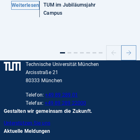
TUM im Jubiläumsjahr
Weiterlesen
Campus
Vorheriger
Nächs
Slide
Slide
Technische Universität München
Arcisstraße 21
80333 München
Telefon:
+49 89 289 01
Telefax:
+49 89 289 22000
Gestalten wir gemeinsam die Zukunft.
Unterstützen Sie uns
Aktuelle Meldungen