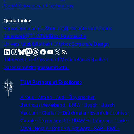
Social Sciences and Technology
Quick-Links:
Personensuche (TUMonline)
IT Dienste und Logins
Kalender
MyTUM
TUMDesk
Raumsuche
Universitätsbibliothek
TUMshop
Corporate Design
mastodon
linkedin
instagram
threads
facebook
youtube
x
RSS
bluesky
Jobs
Feedback
Presse und Medien
Barrierefreiheit
Datenschutz
Impressum
Notfall
TUM Partners of Excellence
Airbus · Altana · Audi · Bayerischer
Bauindustrieverband · BMW · Bosch · Busch
Vacuum · Clariant · Dräxlmaier · Evonik Industries
·
Google · Herrenknecht · HUAWEI · Infineon · Linde ·
MAN · Nestlé · Rohde
&
Schwarz · SAP · RWE ·