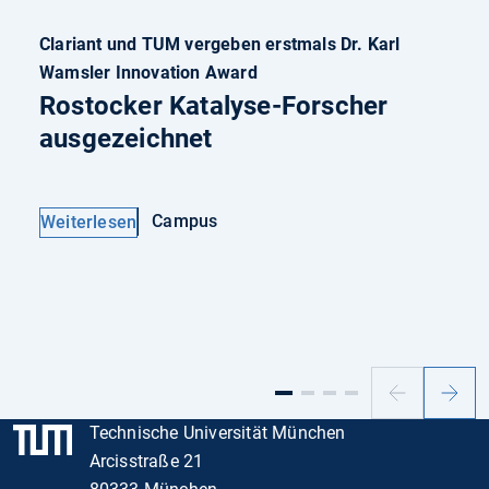
Clariant und TUM vergeben erstmals Dr. Karl
Wamsler Innovation Award
Rostocker Katalyse-Forscher
ausgezeichnet
Campus
Weiterlesen
Vorheriger
Nächs
Slide
Slide
Technische Universität München
Arcisstraße 21