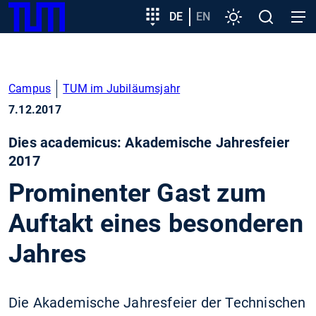
SKIP
Zeige besser passende Version dieser Seite
Zielgruppeneinstieg
DE
EN
Einstellungen
Open
Open
TUM
TO
search
navig
MAIN
Diese Meldung nicht mehr anzeigen
CONTENT
Campus
TUM im Jubiläumsjahr
7.12.2017
Dies academicus: Akademische Jahresfeier
2017
Prominenter Gast zum
Auftakt eines besonderen
Jahres
Die Akademische Jahresfeier der Technischen