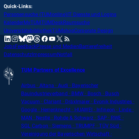
Quick-Links:
Personensuche (TUMonline)
IT Dienste und Logins
Kalender
MyTUM
TUMDesk
Raumsuche
Universitätsbibliothek
TUMshop
Corporate Design
mastodon
linkedin
instagram
threads
facebook
youtube
x
RSS
bluesky
Jobs
Feedback
Presse und Medien
Barrierefreiheit
Datenschutz
Impressum
Notfall
TUM Partners of Excellence
Airbus · Altana · Audi · Bayerischer
Bauindustrieverband · BMW · Bosch · Busch
Vacuum · Clariant · Dräxlmaier · Evonik Industries
·
Google · Herrenknecht · HUAWEI · Infineon · Linde ·
MAN · Nestlé · Rohde
&
Schwarz · SAP · RWE ·
SGL
Carbon
· Siemens · TRUMPF · TÜV Süd ·
Vereinigung der Bayerischen Wirtschaft ·