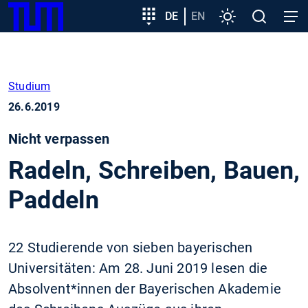
SKIP
Zeige besser passende Version dieser Seite
Zielgruppeneinstieg
DE
EN
Einstellungen
Open
Open
TUM
TO
search
navig
MAIN
Diese Meldung nicht mehr anzeigen
CONTENT
Studium
26.6.2019
Nicht verpassen
Radeln, Schreiben, Bauen,
Paddeln
22 Studierende von sieben bayerischen
Universitäten: Am 28. Juni 2019 lesen die
Absolvent*innen der Bayerischen Akademie