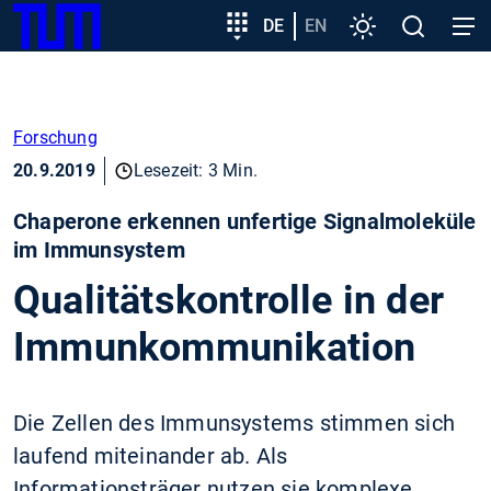
SKIP
Zeige besser passende Version dieser Seite
Zielgruppeneinstieg
DE
EN
Einstellungen
Open
Open
TUM
TO
search
navig
MAIN
Diese Meldung nicht mehr anzeigen
CONTENT
Forschung
20.9.2019
Lesezeit: 3 Min.
Chaperone erkennen unfertige Signalmoleküle
im Immunsystem
Qualitätskontrolle in der
Immunkommunikation
Die Zellen des Immunsystems stimmen sich
laufend miteinander ab. Als
Informationsträger nutzen sie komplexe