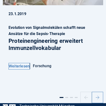
23.1.2019
Evolution von Signalmolekülen schafft neue
Ansätze für die Sepsis-Therapie
Proteinengineering erweitert
Immunzellvokabular
Forschung
Weiterlesen
Vorheriger
Nächs
Slide
Slide