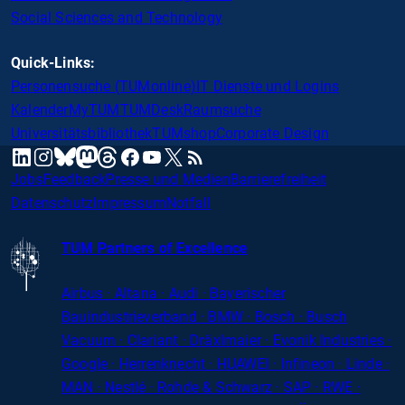
Social Sciences and Technology
Quick-Links:
Personensuche (TUMonline)
IT Dienste und Logins
Kalender
MyTUM
TUMDesk
Raumsuche
Universitätsbibliothek
TUMshop
Corporate Design
mastodon
linkedin
instagram
threads
facebook
youtube
x
RSS
bluesky
Jobs
Feedback
Presse und Medien
Barrierefreiheit
Datenschutz
Impressum
Notfall
TUM Partners of Excellence
Airbus · Altana · Audi · Bayerischer
Bauindustrieverband · BMW · Bosch · Busch
Vacuum · Clariant · Dräxlmaier · Evonik Industries
·
Google · Herrenknecht · HUAWEI · Infineon · Linde ·
MAN · Nestlé · Rohde
&
Schwarz · SAP · RWE ·