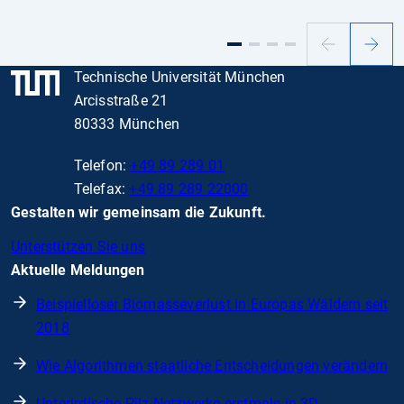
Vorheriger
Nächs
Slide
Slide
Technische Universität München
Arcisstraße 21
80333 München
Telefon:
+49 89 289 01
Telefax:
+49 89 289 22000
Gestalten wir gemeinsam die Zukunft.
Unterstützen Sie uns
Aktuelle Meldungen
Beispielloser Biomasseverlust in Europas Wäldern seit
2018
Wie Algorithmen staatliche Entscheidungen verändern
Unterirdische Pilz-Netzwerke erstmals in 3D