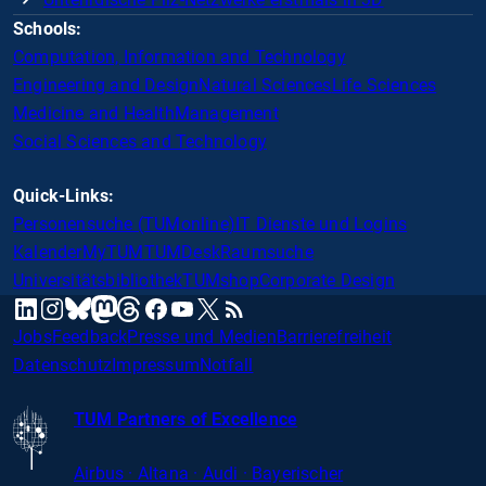
Schools:
Computation, Information and Technology
Engineering and Design
Natural Sciences
Life Sciences
Medicine and Health
Management
Social Sciences and Technology
Quick-Links:
Personensuche (TUMonline)
IT Dienste und Logins
Kalender
MyTUM
TUMDesk
Raumsuche
Universitätsbibliothek
TUMshop
Corporate Design
mastodon
linkedin
instagram
threads
facebook
youtube
x
RSS
bluesky
Jobs
Feedback
Presse und Medien
Barrierefreiheit
Datenschutz
Impressum
Notfall
TUM Partners of Excellence
Airbus · Altana · Audi · Bayerischer