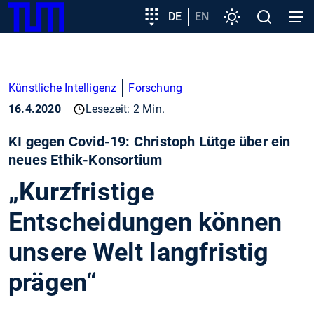
SKIP
Zeige besser passende Version dieser Seite
Zielgruppeneinstieg
DE
EN
Einstellungen
Open
Open
TUM
TO
search
navig
MAIN
Diese Meldung nicht mehr anzeigen
CONTENT
Künstliche Intelligenz
Forschung
16.4.2020
Lesezeit: 2 Min.
KI gegen Covid-19: Christoph Lütge über ein
neues Ethik-Konsortium
„Kurzfristige
Entscheidungen können
unsere Welt langfristig
prägen“