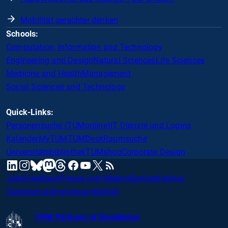
Mobilität gerechter denken
Schools:
Computation, Information and Technology
Engineering and Design
Natural Sciences
Life Sciences
Medicine and Health
Management
Social Sciences and Technology
Quick-Links:
Personensuche (TUMonline)
IT Dienste und Logins
Kalender
MyTUM
TUMDesk
Raumsuche
Universitätsbibliothek
TUMshop
Corporate Design
mastodon
linkedin
instagram
threads
facebook
youtube
x
RSS
bluesky
Jobs
Feedback
Presse und Medien
Barrierefreiheit
Datenschutz
Impressum
Notfall
TUM Partners of Excellence