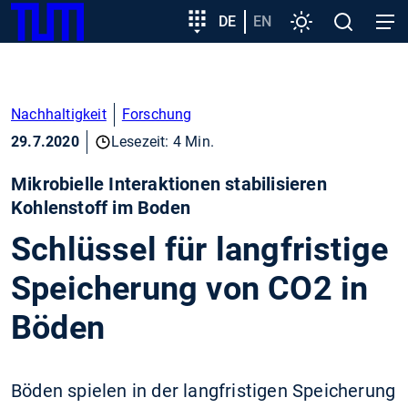
SKIP
Zeige besser passende Version dieser Seite
Zielgruppeneinstieg
DE
EN
Einstellungen
Open
Open
TUM
TO
search
navig
MAIN
Diese Meldung nicht mehr anzeigen
CONTENT
Nachhaltigkeit
Forschung
29.7.2020
Lesezeit: 4 Min.
Mikrobielle Interaktionen stabilisieren
Kohlenstoff im Boden
Schlüssel für langfristige
Speicherung von CO2 in
Böden
Böden spielen in der langfristigen Speicherung