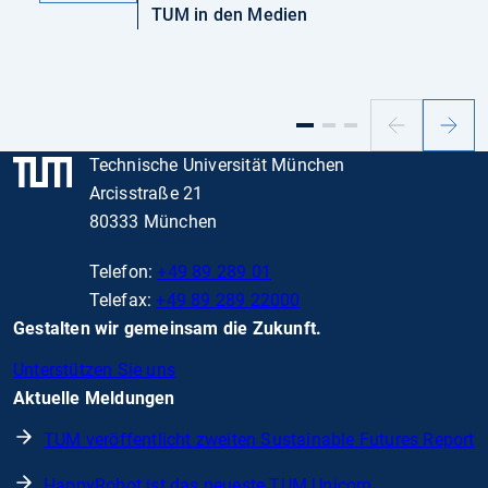
TUM in den Medien
Vorheriger
Nächs
Slide
Slide
Technische Universität München
Arcisstraße 21
80333 München
Telefon:
+49 89 289 01
Telefax:
+49 89 289 22000
Gestalten wir gemeinsam die Zukunft.
Unterstützen Sie uns
Aktuelle Meldungen
TUM veröffentlicht zweiten Sustainable Futures Report
HappyRobot ist das neueste TUM Unicorn