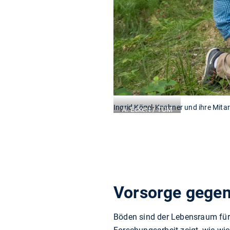
Ingrid Kögel-Knabner und ihre Mit
A. Eckert / TUM
Vorsorge gege
Böden sind der Lebensraum für 