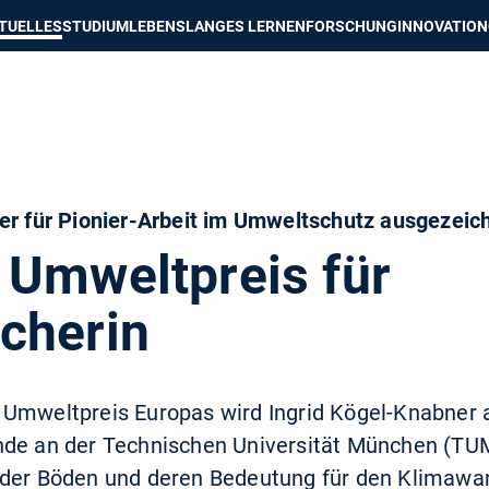
e besser passende Version dieser Seite
Diese Meldung nicht mehr an
TUELLES
STUDIUM
LEBENSLANGES LERNEN
FORSCHUNG
INNOVATION
er für Pionier-Arbeit im Umweltschutz ausgezeic
 Umweltpreis für
cherin
 Umweltpreis Europas wird Ingrid Kögel-Knabner 
de an der Technischen Universität München (TUM).
 der Böden und deren Bedeutung für den Klimawan