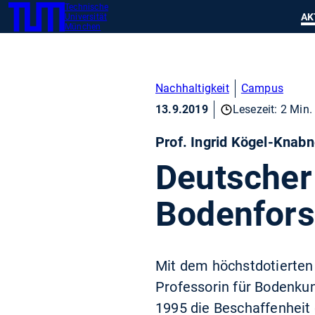
Technische
SKIP
Zeig
AK
Universität
TUM
TO
München
MAIN
CONTENT
Nachhaltigkeit
Campus
13.9.2019
Lesezeit: 2 Min.
Prof. Ingrid Kögel-Knabn
Deutscher
Bodenfors
Mit dem höchstdotierten
Professorin für Bodenkun
1995 die Beschaffenheit