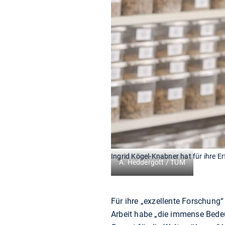
Ingrid Kögel-Knabner hat für ihre 
A. Heddergott / TUM
Für ihre „exzellente Forschung“
Arbeit habe „die immense Bedeu