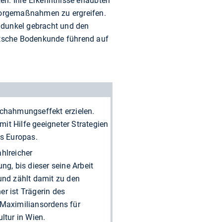
zen. Ihre Erkenntnisse erlaubten
sorgemaßnahmen zu ergreifen.
ddunkel gebracht und den
utsche Bodenkunde führend auf
achahmungseffekt erzielen.
it Hilfe geeigneter Strategien
eis Europas.
hlreicher
, bis dieser seine Arbeit
 und zählt damit zu den
r ist Trägerin des
Maximiliansordens für
ltur in Wien.