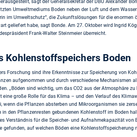
erausgestellt, sagt der Generalsekretär der DBU Alexander Bond
chätzten Umweltmediums Boden neben der Luft und dem Wasser 
rin im Umweltschutz“, die Zukunftslösungen für die enormen 
t geliefert habe, sagt Bonde. Am 27. Oktober wird Ingrid Kö
espräsident Frank-Walter Steinmeier überreicht.
s Kohlenstoffspeichers Boden
ers Forschung sind ihre Erkenntnisse zur Speicherung von Koh
lanzen aufgenommen und durch verschiedene Mechanismen als
n. „Böden sind wichtig, um das CO2 aus der Atmosphäre zu h
t eine große Rolle für das Klima – und den Verlauf des Klimaw
, wenn die Pflanzen absterben und Mikroorganismen sie zerse
 in den Pflanzenresten gebundenen Kohlenstoff im Boden halt
ues Verständnis für die Speicher- und Aufnahmekapazität von
ge gefunden, auf welchen Böden eine Kohlenstoffspeicherung n