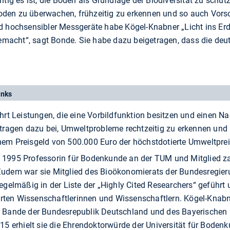
htig es ist, die Böden als Grundlage der Biodiversität zu schüt
den zu überwachen, frühzeitig zu erkennen und so auch Vor
d hochsensibler Messgeräte habe Kögel-Knabner „Licht ins Er
acht“, sagt Bonde. Sie habe dazu beigetragen, dass die de
inks
rt Leistungen, die eine Vorbildfunktion besitzen und einen N
ragen dazu bei, Umweltprobleme rechtzeitig zu erkennen und m
einem Preisgeld von 500.000 Euro der höchstdotierte Umweltpr
it 1995 Professorin für Bodenkunde an der TUM und Mitglied za
dem war sie Mitglied des Bioökonomierats der Bundesregierung
d regelmäßig in der Liste der „Highly Cited Researchers“ geführt
erten Wissenschaftlerinnen und Wissenschaftlern. Kögel-Knabne
 Bande der Bundesrepublik Deutschland und des Bayerischen 
5 erhielt sie die Ehrendoktorwürde der Universität für Bodenku