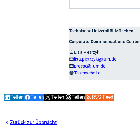
Technische Universität München
Corporate Communications Cente
Lisa Pietrzyk
lisa.pietrzyk
@tum.de
presse
@tum.de
Teamwebsite
Teilen
Teilen
Teilen
Teilen
RSS Feed
Zurück zur Übersicht