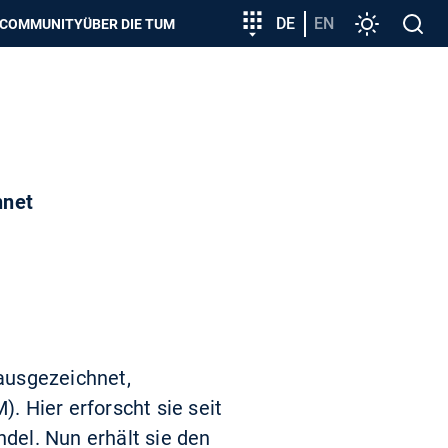
zeigen
Zielgruppeneinstieg
DE
EN
Einstellunge
Open
COMMUNITY
ÜBER DIE TUM
search
hnet
ausgezeichnet,
 Hier erforscht sie seit
del. Nun erhält sie den