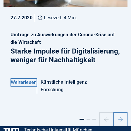
27.7.2020
Lesezeit: 4 Min.
Umfrage zu Auswirkungen der Corona-Krise auf
die Wirtschaft
Starke Impulse für Digitalisierung,
weniger für Nachhaltigkeit
Künstliche Intelligenz
Weiterlesen
Forschung
Vorheriger
Nächs
Slide
Slide
Technische Universität München