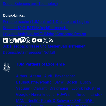
Social Sciences and Technology
Quick-Links:
Personensuche (TUMonline)
IT Dienste und Logins
Kalender
MyTUM
TUMDesk
Raumsuche
Universitätsbibliothek
TUMshop
Corporate Design
mastodon
linkedin
instagram
threads
facebook
youtube
x
RSS
bluesky
Jobs
Feedback
Presse und Medien
Barrierefreiheit
Datenschutz
Impressum
Notfall
TUM Partners of Excellence
Airbus · Altana · Audi · Bayerischer
Bauindustrieverband · BMW · Bosch · Busch
Vacuum · Clariant · Dräxlmaier · Evonik Industries
·
Google · Herrenknecht · HUAWEI · Infineon · Linde ·
MAN · Nestlé · Rohde
&
Schwarz · SAP · RWE ·