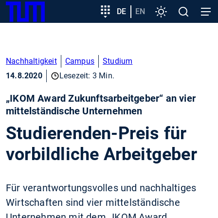
SKIP
Zeige besser passende Version dieser Seite
Zielgruppeneinstieg
DE
EN
Einstellungen
Open
Open
TUM
TO
search
navig
MAIN
Diese Meldung nicht mehr anzeigen
CONTENT
Nachhaltigkeit
Campus
Studium
14.8.2020
Lesezeit: 3 Min.
„IKOM Award Zukunftsarbeitgeber“ an vier
mittelständische Unternehmen
Studierenden-Preis für
vorbildliche Arbeitgeber
Für verantwortungsvolles und nachhaltiges
Wirtschaften sind vier mittelständische
Unternehmen mit dem „IKOM Award